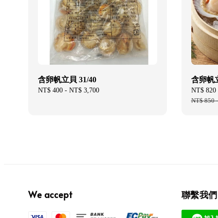
含卵帆立貝 31/40
含卵帆立貝
Regular
NT$ 400
-
NT$ 3,700
Sale
NT$ 820
price
price
NT$ 850
We accept
聯繫我們