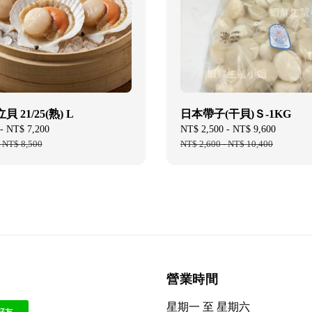
 21/25(熟) L
日本帶子(干貝)Ｓ-1KG
-
NT$ 7,200
Regular
Sale
NT$ 2,500
-
NT$ 9,600
Regular
-
NT$ 8,500
price
price
NT$ 2,600
-
NT$ 10,400
price
營業時間
星期一 至 星期六