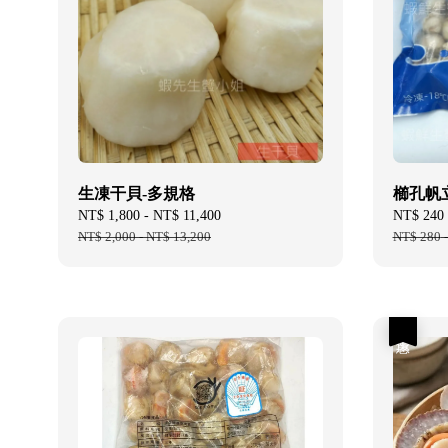
生凍干貝-多規格
櫛孔帆立貝
Sale
NT$ 1,800
-
NT$ 11,400
Regular
Sale
NT$ 240
price
NT$ 2,000
-
NT$ 13,200
price
price
NT$ 280
優惠