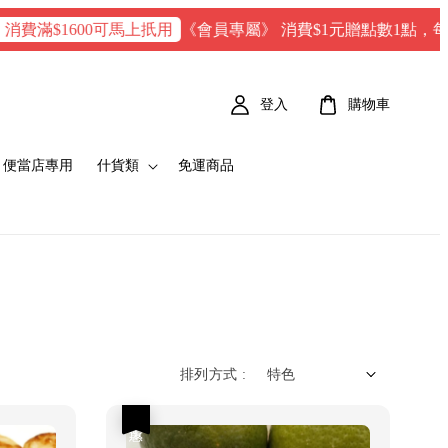
《會員專屬》 消費$1元贈點數1點，每100 點 
滿$1600可馬上扺用
登入
購物車
便當店專用
什貨類
免運商品
排列方式 :
優惠