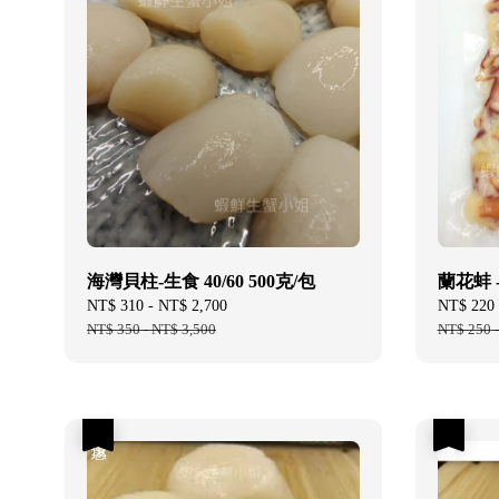
海灣貝柱-生食 40/60 500克/包
蘭花蚌 -
Sale
NT$ 310
-
NT$ 2,700
Regular
Sale
NT$ 220
price
NT$ 350
-
NT$ 3,500
price
price
NT$ 250
優惠
優惠