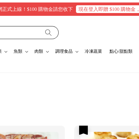
線！$100 購物金請您收下
現在登入即贈 $100 購物金，消費
類
魚類
肉類
調理食品
冷凍蔬菜
點心/甜點類
優惠