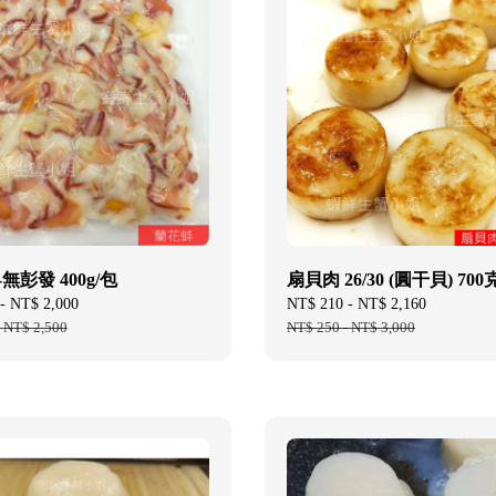
無彭發 400g/包
扇貝肉 26/30 (圓干貝) 700
-
NT$ 2,000
Regular
Sale
NT$ 210
-
NT$ 2,160
Regular
-
NT$ 2,500
price
price
NT$ 250
-
NT$ 3,000
price