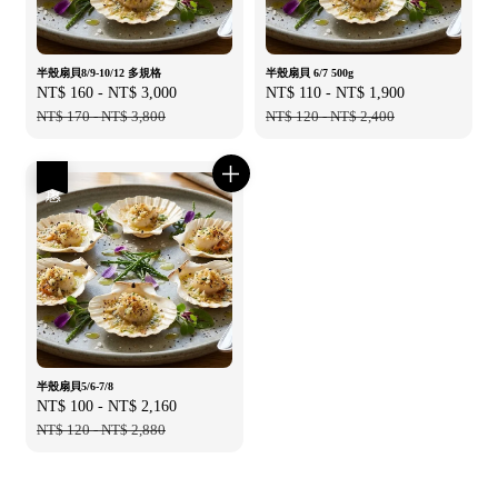
半殼扇貝8/9-10/12 多規格
半殼扇貝 6/7 500g
Sale
NT$ 160
-
NT$ 3,000
Regular
Sale
NT$ 110
-
NT$ 1,900
Regular
price
NT$ 170
-
NT$ 3,800
price
price
NT$ 120
-
NT$ 2,400
price
優惠
半殼扇貝5/6-7/8
Sale
NT$ 100
-
NT$ 2,160
Regular
price
NT$ 120
-
NT$ 2,880
price