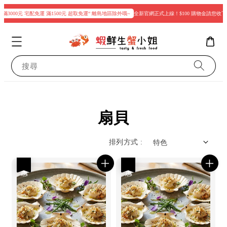
滿3000元 宅配免運 滿1500元 超取免運“ 離島地區除外哦~
全新官網正式上線！$100 購物金請您收下
搜尋
扇貝
排列方式 :
優惠
優惠