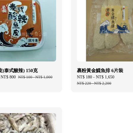
(泰式酸辣) 150克
裹粉黃金鰈魚排 6片裝
-
NT$ 800
Regular
NT$ 100
-
NT$ 1,000
Sale
NT$ 180
-
NT$ 1,650
Regular
price
price
NT$ 220
-
NT$ 2,200
price