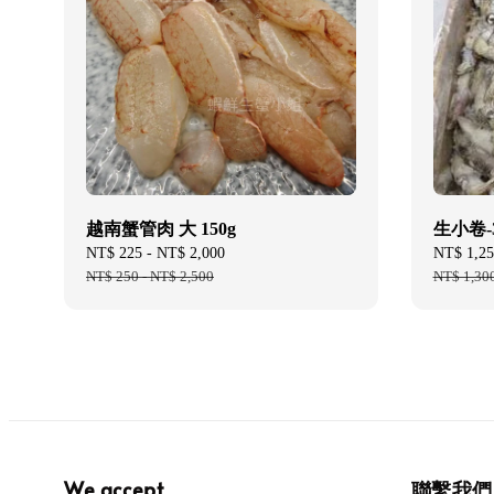
越南蟹管肉 大 150g
生小卷-3
Sale
NT$ 225
-
NT$ 2,000
Regular
Sale
NT$ 1,25
price
NT$ 250
-
NT$ 2,500
price
price
NT$ 1,30
We accept
聯繫我們