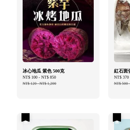
冰心地瓜 紫色 500克
紅石斑切片
Sale
NT$ 100
-
NT$ 850
Regular
Sale
NT$ 370
price
NT$ 120
-
NT$ 1,200
price
price
NT$ 500
優惠
優惠