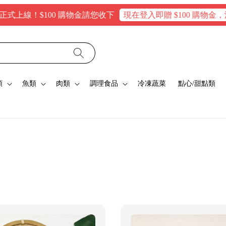
線！$100 購物金請您收下
現在登入即贈 $100 購物金，消費滿
類
魚類
肉類
調理食品
冷凍蔬菜
點心/甜點類