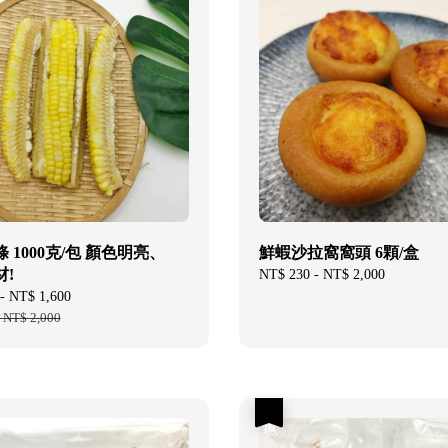
 1000克/包 顏色明亮、
鮮蝦沙拉窩窩頭 6顆/盒
!
Regular
NT$ 230
-
NT$ 2,000
price
-
NT$ 1,600
Regular
-
NT$ 2,000
price
優惠