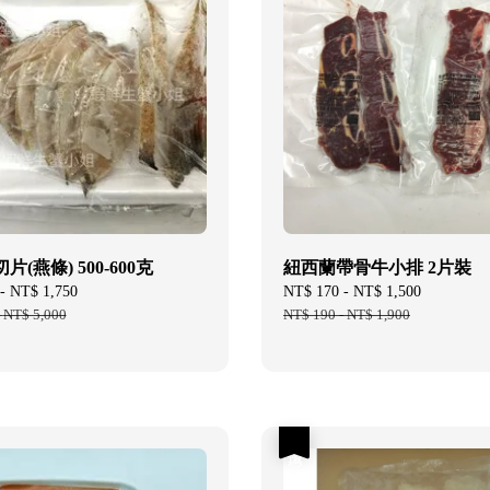
(燕條) 500-600克
紐西蘭帶骨牛小排 2片裝
-
NT$ 1,750
Regular
Sale
NT$ 170
-
NT$ 1,500
Regular
-
NT$ 5,000
price
price
NT$ 190
-
NT$ 1,900
price
優惠