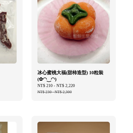
冰心蜜桃大福(甜柿造型) 10粒裝
(✿◠‿◠)
Sale
NT$ 210
-
NT$ 2,220
Regular
price
NT$ 230
-
NT$ 2,300
price