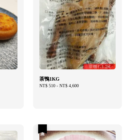
茶鴨1KG
Regular
NT$ 510
-
NT$ 4,600
price
優惠