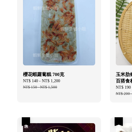
櫻花蝦蘿蔔糕 700克
玉米肋條
百搭食材
Sale
NT$ 140
-
NT$ 1,200
Regular
price
NT$ 150
-
NT$ 1,500
price
Sale
NT$ 190
price
NT$ 200
優惠
優惠