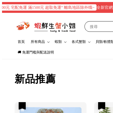
全新官網正式上
元 宅配免運 滿1500元 超取免運“ 離島地區除外哦~
搜尋
首頁
所有商品
蝦類
各式蟹類
貝類/軟體
🚚 免運門檻與配送說明
新品推薦
優惠
優惠