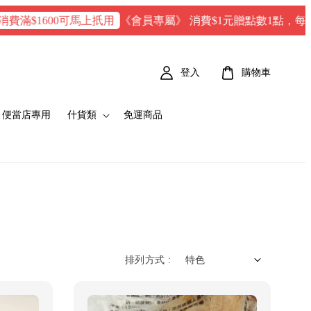
《會員專屬》 消費$1元贈點數1點，每100 點 
$1600可馬上扺用
登入
購物車
便當店專用
什貨類
免運商品
排列方式 :