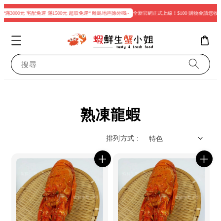
“滿3000元 宅配免運 滿1500元 超取免運“ 離島地區除外哦~
全新官網正式上線！$100 購物金請您收
搜尋
熟凍龍蝦
排列方式 :