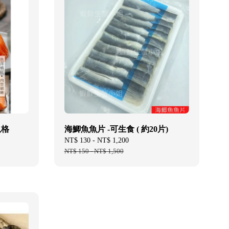
規格
海鯽魚魚片 -可生食 ( 約20片)
Sale
NT$ 130
-
NT$ 1,200
Regular
price
NT$ 150
-
NT$ 1,500
price