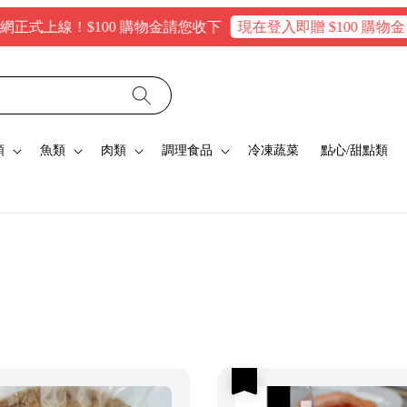
式上線！$100 購物金請您收下
現在登入即贈 $100 購物金，
類
魚類
肉類
調理食品
冷凍蔬菜
點心/甜點類
優惠