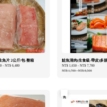
魚片 2公斤/包-整箱
鮭魚清肉(生食級-帶皮)多
0
-
NT$ 6,480
Sale
NT$ 1,650
-
NT$ 7,700
Regular
price
NT$ 1,700
-
NT$ 8,500
price
售完