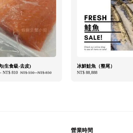
(生食級-去皮)
冰鮮鮭魚（整尾）
-
NT$ 810
Regular
NT$ 550
-
NT$ 850
Regular
NT$ 88,888
price
price
營業時間