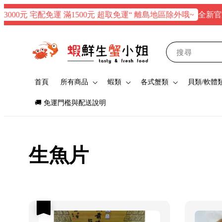
全新官網正
000元 宅配免運 滿1500元 超取免運“ 離島地區除外哦~
搜尋
首頁
所有商品
蝦類
各式蟹類
貝類/軟體
🚚 免運門檻與配送說明
生魚片
優惠