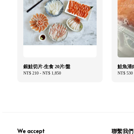
銀鮭切片-生食 20片/盤
鮭魚清肉
Regular
NT$ 210
-
NT$ 1,850
Sale
NT$ 530
price
price
We accept
聯繫我們