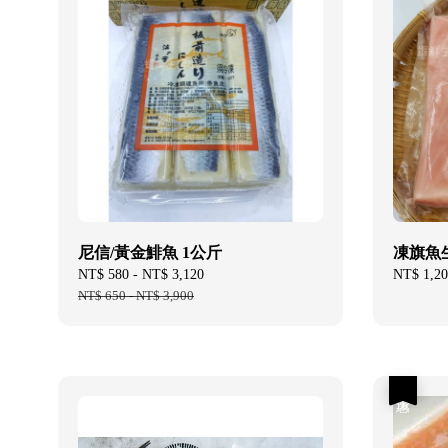
尼信/黃金鯡魚 1公斤
凍旗魚生
Sale
NT$ 580
-
NT$ 3,120
Regular
Regular
NT$ 1,20
price
NT$ 650
-
NT$ 3,900
price
price
優惠