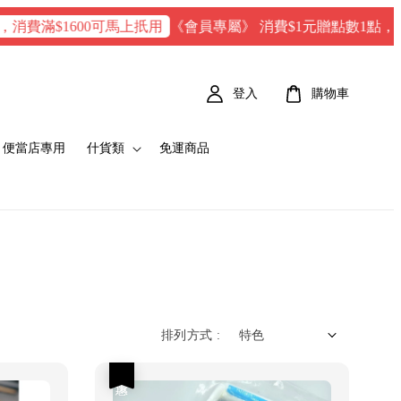
《會員專屬》 消費$1元贈點數1點，每100
消費滿$1600可馬上扺用
登入
購物車
便當店專用
什貨類
免運商品
排列方式 :
優惠