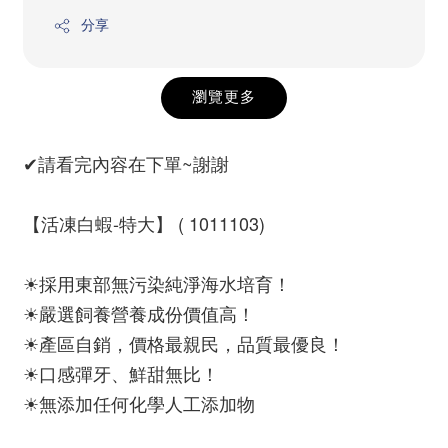
分享
瀏覽更多
✔請看完內容在下單~謝謝
【活凍白蝦-特大】 ( 1011103)
☀採用東部無污染純淨海水培育！
☀嚴選飼養營養成份價值高！
☀產區自銷，價格最親民，品質最優良！
☀口感彈牙、鮮甜無比！
☀無添加任何化學人工添加物