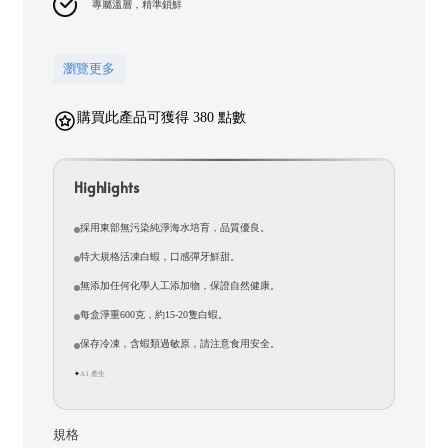
專屬溫層，精準鎖鮮
瀏覽更多
購買此產品可獲得 380 點數
Highlights
採用東部無污染純淨海水培育，品質優良。
特大規格活凍白蝦，口感彈牙鮮甜。
無添加任何化學人工添加物，保證自然健康。
每盒淨重600克，約15-20隻白蝦。
保存冷凍，含蝦類過敏原，請注意食用安全。
AI 產生
✦
規格