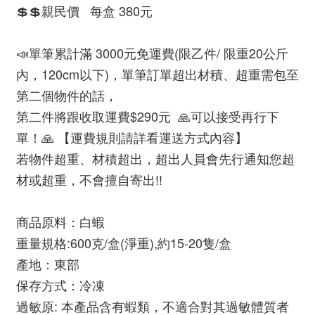
💲💲親民價   每盒 380元
📣單筆累計滿 3000元免運費(限乙件/ 限重20公斤
內，120cm以下)，單筆訂單超出材積、超重需包至
第二個物件的話，
第二件將跟收取運費$290元  🙏可以接受再行下
單！🙏 【運費規則請詳看運送方式內容】
若物件超重、材積超出，超出人員會先行通知您超
材或超重，不會擅自寄出!!
商品原料：白蝦
重量規格:600克/盒(淨重),約15-20隻/盒
產地：東部  
保存方式：冷凍
過敏原: 本產品含有蝦類，不適合對其過敏體質者