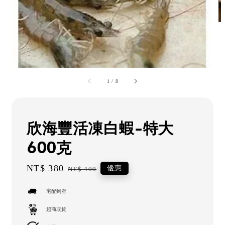
1
/
8
欣海豐活凍白蝦-特大
600克
Sale
NT$ 380
Regular
優惠
NT$ 400
price
price
宅配到府
超商取貨