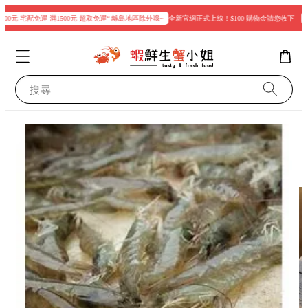
00元 宅配免運 滿1500元 超取免運“ 離島地區除外哦~
全新官網正式上線！$100 購物金請您收下
現
搜尋