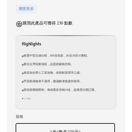
瀏覽更多
購買此產品可獲得 230 點數
Highlights
精選中型活凍白蝦，600克包裝，約含30至42隻蝦。
產自台灣花東地區，品質經嚴格控制。
無添加化學人工添加物，保留鮮甜彈牙口感。
甲殼類過敏者不適用，建議解凍後盡快食用。
因包裝體積限制，每箱最多容納24盒，超過需分開訂購。
AI 產生
✦
規格
1盒(每盒230元)