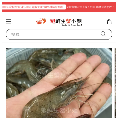
000元 宅配免運 滿1500元 超取免運“ 離島地區除外哦~
全新官網正式上線！$100 購物金請您收下
搜尋