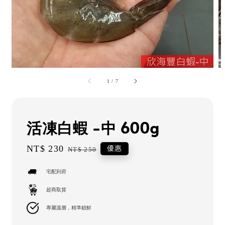
1
/
7
活凍白蝦 -中 600g
Sale
NT$ 230
Regular
優惠
NT$ 250
price
price
宅配到府
超商取貨
專屬溫層，精準鎖鮮