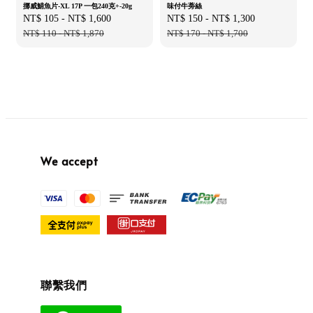
挪威鯖魚片-XL 17P 一包240克+-20g
味付牛蒡絲
Sale
NT$ 105
-
NT$ 1,600
Regular
Sale
NT$ 150
-
NT$ 1,300
Regular
price
NT$ 110
-
NT$ 1,870
price
price
NT$ 170
-
NT$ 1,700
price
We accept
聯繫我們