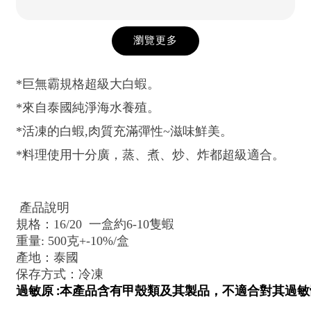
瀏覽更多
*巨無霸規格超級大白蝦。
*來自泰國純淨海水養殖。
*活凍的白蝦,肉質充滿彈性~滋味鮮美。
*料理使用十分廣，蒸、煮、炒、炸都超級適合。
產品說明
規格：16/20 一盒約6-10隻蝦
重量: 500克+-10%/盒
產地：泰國
保存方式：冷凍
過敏原 :本產品含有甲殼類及其製品，不適合對其過