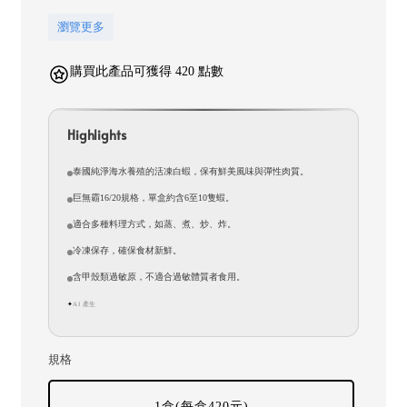
瀏覽更多
購買此產品可獲得 420 點數
Highlights
泰國純淨海水養殖的活凍白蝦，保有鮮美風味與彈性肉質。
巨無霸16/20規格，單盒約含6至10隻蝦。
適合多種料理方式，如蒸、煮、炒、炸。
冷凍保存，確保食材新鮮。
含甲殼類過敏原，不適合過敏體質者食用。
AI 產生
✦
規格
1盒(每盒420元)