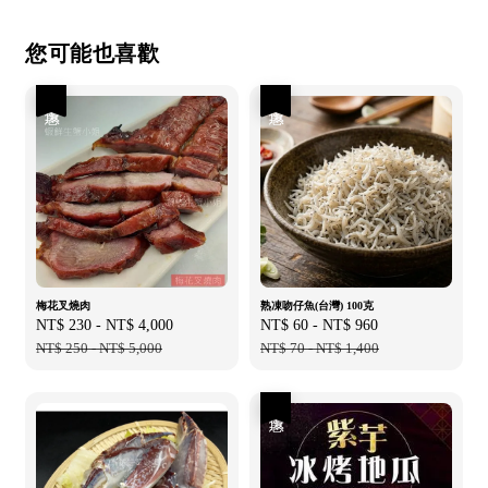
您可能也喜歡
優惠
優惠
梅花叉燒肉
熟凍吻仔魚(台灣) 100克
Sale
NT$ 230
-
NT$ 4,000
Regular
Sale
NT$ 60
-
NT$ 960
Regular
price
NT$ 250
-
NT$ 5,000
price
price
NT$ 70
-
NT$ 1,400
price
優惠