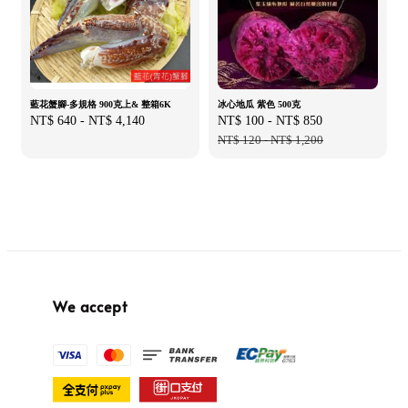
藍花蟹腳-多規格 900克上& 整箱6K
冰心地瓜 紫色 500克
Regular
NT$ 640
-
NT$ 4,140
Sale
NT$ 100
-
NT$ 850
Regular
price
price
NT$ 120
-
NT$ 1,200
price
We accept