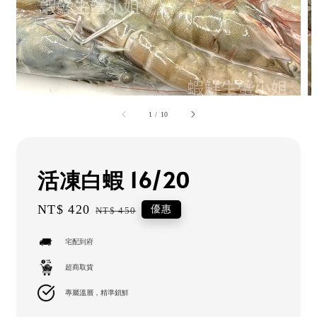
1
/
10
活凍白蝦 16/20
Sale
NT$ 420
Regular
優惠
NT$ 450
price
price
宅配到府
超商取貨
專屬溫層，精準鎖鮮