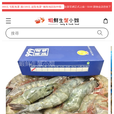
000元 宅配免運 滿1500元 超取免運“ 離島地區除外哦~
全新官網正式上線！$100 購物金請您收下
搜尋