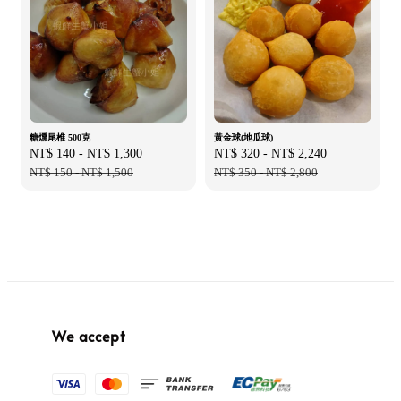
糖燻尾椎 500克
黃金球(地瓜球)
Sale
NT$ 140
-
NT$ 1,300
Regular
Sale
NT$ 320
-
NT$ 2,240
Regular
price
NT$ 150
-
NT$ 1,500
price
price
NT$ 350
-
NT$ 2,800
price
We accept