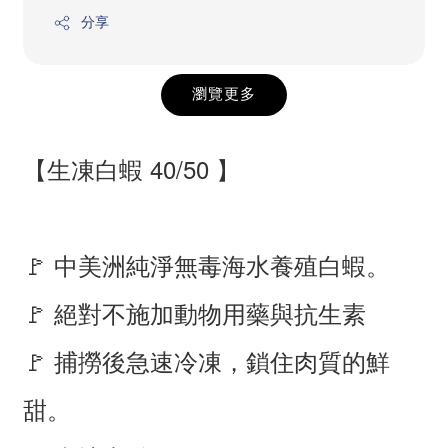
分享
瀏覽更多
【生凍白蝦 40/50 】
🚩 中美洲純淨無毒海水養殖白蝦。
🚩 絕對不施加動物用藥與抗生素
🚩 捕撈後急速冷凍，鎖住肉質的鮮
甜。