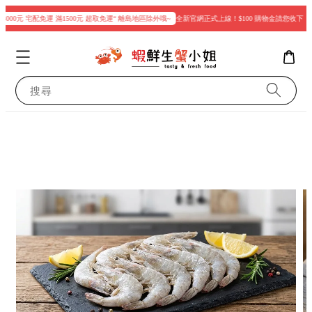
000元 宅配免運 滿1500元 超取免運“ 離島地區除外哦~
全新官網正式上線！$100 購物金請您收下
搜尋