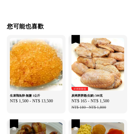
您可能也喜歡
優惠
生凍飛魚卵-無鹽 1公斤
炭烤胖胖翅(生鮮) 500克
Regular
NT$ 1,500
-
NT$ 13,500
Sale
NT$ 165
-
NT$ 1,500
Regular
price
price
NT$ 180
-
NT$ 1,800
price
優惠
優惠