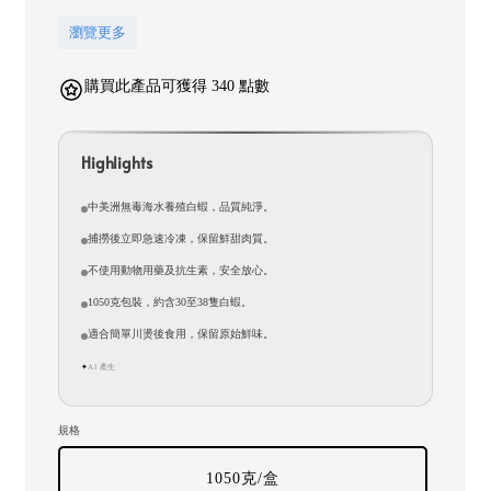
瀏覽更多
購買此產品可獲得 340 點數
Highlights
中美洲無毒海水養殖白蝦，品質純淨。
捕撈後立即急速冷凍，保留鮮甜肉質。
不使用動物用藥及抗生素，安全放心。
1050克包裝，約含30至38隻白蝦。
適合簡單川燙後食用，保留原始鮮味。
AI 產生
✦
規格
1050克/盒