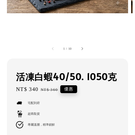
1
/
10
活凍白蝦40/50. 1050克
Sale
NT$ 340
Regular
優惠
NT$ 360
price
price
宅配到府
超商取貨
專屬溫層，精準鎖鮮