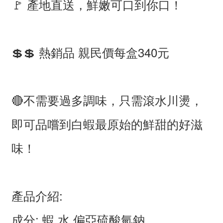
🚩 產地直送，鮮嫩可口到你口！
💲💲 熱銷品 親民價每盒340元
🔴不需要過多調味，只需滾水川燙，
即可品嚐到白蝦最原始的鮮甜的好滋
味！
產品介紹:
成分: 蝦.水.偏亞硫酸氫鈉