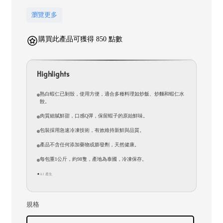
瀏覽更多
購買此產品可獲得 850 點數
Highlights
熟白蝦仁已剝殼，使用方便，適合多種料理如炒飯、炒麵和蝦仁水
餃。
肉質細膩鮮甜，口感Q彈，保留蝦子的原始鮮味。
包裝採用急速冷凍技術，有效維持新鮮與品質。
產品不含任何添加藥物或膨發劑，天然健康。
每包重1公斤，約98隻，產地為泰國，冷凍保存。
AI 產生
✦
規格