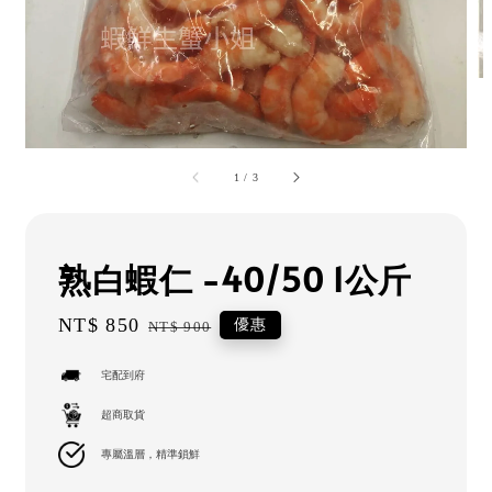
1
/
3
熟白蝦仁 -40/50 1公斤
Sale
NT$ 850
Regular
優惠
NT$ 900
price
price
宅配到府
超商取貨
專屬溫層，精準鎖鮮