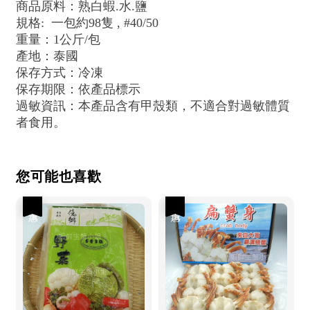
商品原料：熟白蝦.水.鹽
規格: 一包約98隻 , #40/50
重量：1公斤/包
產地：泰國
保存方式：冷凍
保存期限：依產品標示
過敏資訊：本產品含有甲殼類，不適合對過敏體質
者食用。
您可能也喜歡
優惠
優惠