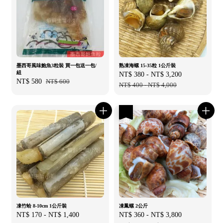
墨西哥風味鮑魚3粒裝 買一包送一包/
熟凍海螺 15-35粒 1公斤裝
組
Sale
NT$ 380
-
NT$ 3,200
Regular
Sale
NT$ 580
Regular
NT$ 600
price
NT$ 400
-
NT$ 4,000
price
price
price
優惠
凍竹蛤 8-10cm 1公斤裝
凍鳳螺 2公斤
Regular
NT$ 170
-
NT$ 1,400
Sale
NT$ 360
-
NT$ 3,800
Regular