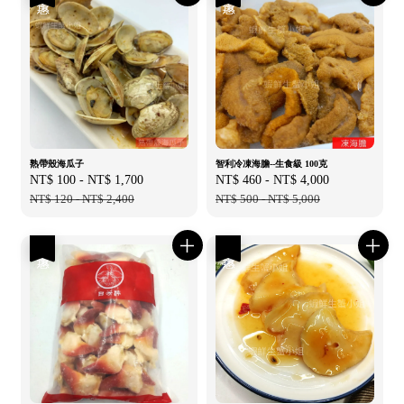
熟帶殼海瓜子
智利冷凍海膽--生食級 100克
Sale
NT$ 100
-
NT$ 1,700
Regular
Sale
NT$ 460
-
NT$ 4,000
Regular
price
NT$ 120
-
NT$ 2,400
price
price
NT$ 500
-
NT$ 5,000
price
優惠
優惠