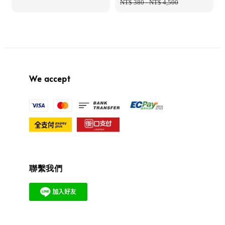
price
price
NT$ 380
-
NT$ 4,500
price
We accept
聯繫我們