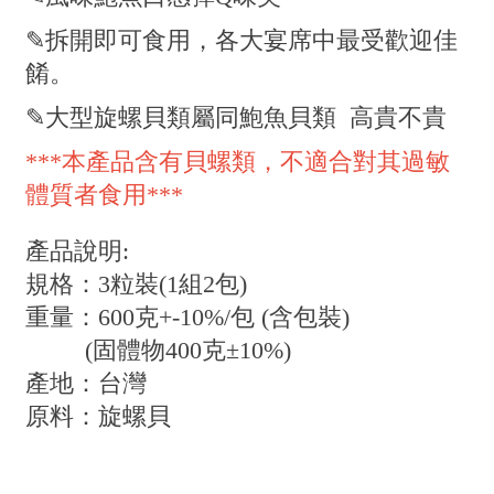
✎拆開即可食用，各大宴席中最受歡迎佳
餚。
✎大型旋螺貝類屬同鮑魚貝類 高貴不貴
***本產品含有貝螺類，不適合對其過敏
體質者食用***
產品說明:
規格：3粒裝(1組2包)
重量：600克+-10%/包 (含包裝)
(固體物400克±10%)
產地：台灣
原料：旋螺貝