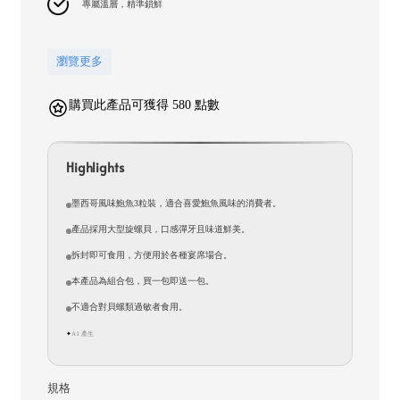
專屬溫層，精準鎖鮮
瀏覽更多
購買此產品可獲得 580 點數
Highlights
墨西哥風味鮑魚3粒裝，適合喜愛鮑魚風味的消費者。
產品採用大型旋螺貝，口感彈牙且味道鮮美。
拆封即可食用，方便用於各種宴席場合。
本產品為組合包，買一包即送一包。
不適合對貝螺類過敏者食用。
AI 產生
✦
規格