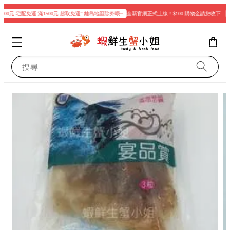
00元 宅配免運 滿1500元 超取免運“ 離島地區除外哦~
全新官網正式上線！$100 購物金請您收下
現
搜尋