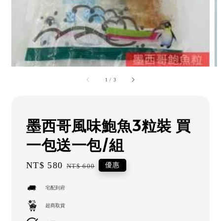
1
/
3
墨西哥風味鮑魚3粒裝 買
一包送一包/組
Sale
NT$ 580
Regular
優惠
NT$ 600
price
price
宅配到府
超商取貨