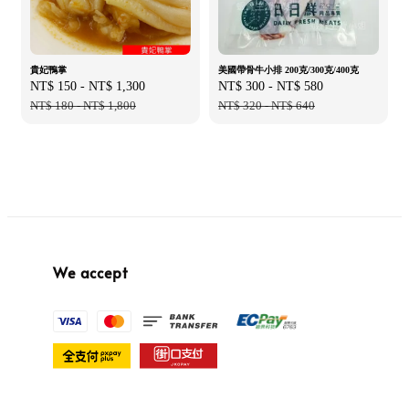
貴妃鴨掌
美國帶骨牛小排 200克/300克/400克
Sale
NT$ 150
-
NT$ 1,300
Regular
Sale
NT$ 300
-
NT$ 580
Regular
price
NT$ 180
-
NT$ 1,800
price
price
NT$ 320
-
NT$ 640
price
We accept