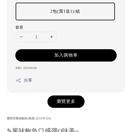
2包(買1送1)/組
數量
加入購物車
SKU: 221141126
分享
瀏覽更多
墨西哥風味鮑魚3粒裝 (221141123)
✎風味鮑魚口感彈Q味美~