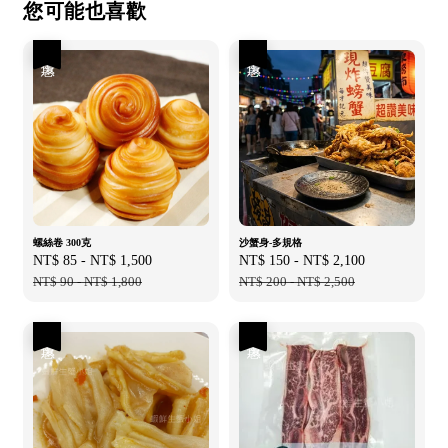
您可能也喜歡
優惠
優惠
螺絲卷 300克
沙蟹身-多規格
Sale
NT$ 85
-
NT$ 1,500
Regular
Sale
NT$ 150
-
NT$ 2,100
Regular
price
NT$ 90
-
NT$ 1,800
price
price
NT$ 200
-
NT$ 2,500
price
優惠
優惠