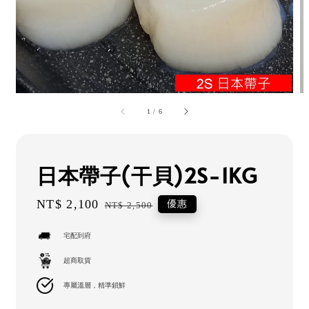
1
/
6
日本帶子(干貝)2S-1KG
Sale
NT$ 2,100
Regular
優惠
NT$ 2,500
price
price
宅配到府
超商取貨
專屬溫層，精準鎖鮮