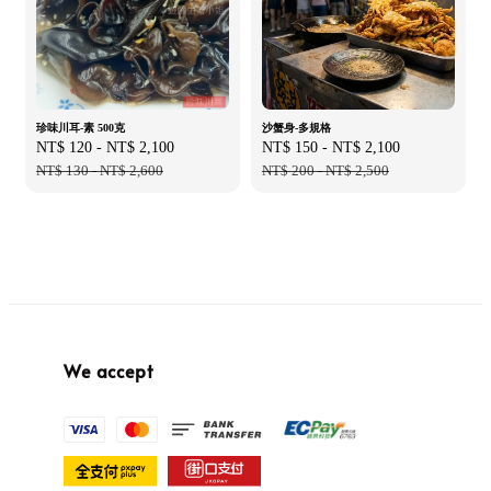
珍味川耳-素 500克
沙蟹身-多規格
Sale
NT$ 120
-
NT$ 2,100
Regular
Sale
NT$ 150
-
NT$ 2,100
Regular
price
NT$ 130
-
NT$ 2,600
price
price
NT$ 200
-
NT$ 2,500
price
We accept