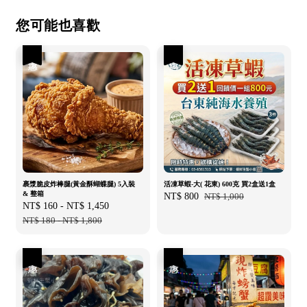
您可能也喜歡
優惠
優惠
裹漿脆皮炸棒腿(黃金酥蝴蝶腿) 5入裝
活凍草蝦-大( 花東) 600克 買2盒送1盒
& 整箱
Sale
NT$ 800
Regular
NT$ 1,000
Sale
NT$ 160
-
NT$ 1,450
Regular
price
price
price
NT$ 180
-
NT$ 1,800
price
優惠
優惠