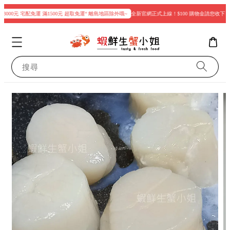
000元 宅配免運 滿1500元 超取免運“ 離島地區除外哦~
全新官網正式上線！$100 購物金請您收下
搜尋