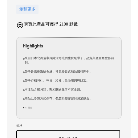
瀏覽更多
購買此產品可獲得 2100 點數
Highlights
來自日本北海道寒冷純淨海域的生食級帶子，品質與產量居世界前
列。
帶子是高級海鮮食材，常見於日式和法國料理中。
帶子亦稱貝柱、乾貝、瑤柱，象徵團圓與財富。
本產品含螺貝類，對相關過敏者不宜食用。
商品以冷凍方式保存，包裝為塑膠密封袋加紙盒。
AI 產生
✦
規格