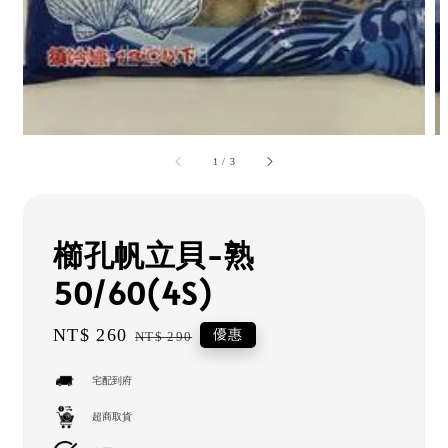
1
/
3
櫛孔帆立貝-熟
50/60(4S)
Sale
NT$ 260
Regular
優惠
NT$ 290
price
price
宅配到府
超商取貨