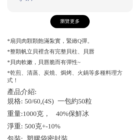
瀏覽更多
*扇貝肉顆顆飽滿紮實，緊緻Q彈。
*整顆帆立貝裡含有完整貝柱、貝唇
*貝肉軟嫩，貝唇脆而有彈性~
*乾煎、清蒸、炭燒、焗烤、火鍋等多種料理方
式！
產品介紹:
規格: 50/60,(4S) 一包約50粒
重量:1000克， 40%保鮮冰
淨重: 500克+-10%
包裝: 塑膠袋密封裝