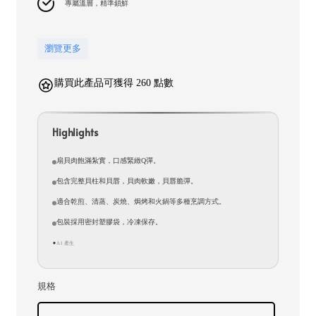
專屬溫層，精準鎖鮮
瀏覽更多
購買此產品可獲得 260 點數
Highlights
扇貝肉飽滿紮實，口感緊緻Q彈。
包含完整貝柱和貝唇，貝肉軟嫩，貝唇脆彈。
適合乾煎、清蒸、炭燒、焗烤和火鍋等多種烹調方式。
包裝採用密封塑膠袋，冷凍保存。
AI 產生
✦
規格