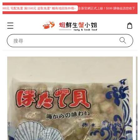
000元 宅配免運 滿1500元 超取免運“ 離島地區除外哦~
全新官網正式上線！$100 購物金請您收下
現
搜尋