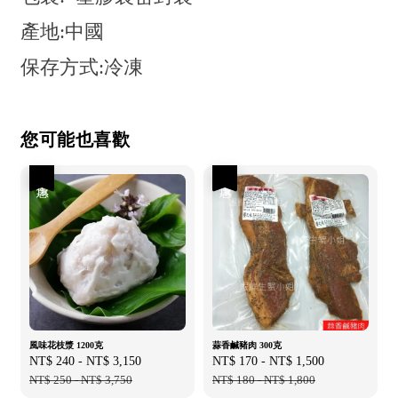
產地:中國
保存方式:冷凍
您可能也喜歡
優惠
優惠
風味花枝漿 1200克
蒜香鹹豬肉 300克
Sale
NT$ 240
-
NT$ 3,150
Regular
Sale
NT$ 170
-
NT$ 1,500
Regular
price
NT$ 250
-
NT$ 3,750
price
price
NT$ 180
-
NT$ 1,800
price