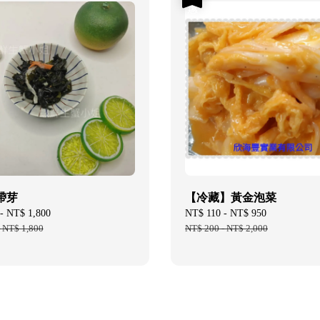
帶芽
【冷藏】黃金泡菜
-
NT$ 1,800
Regular
Sale
NT$ 110
-
NT$ 950
Regular
-
NT$ 1,800
price
price
NT$ 200
-
NT$ 2,000
price