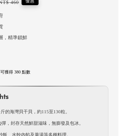
Regular
優惠
NT$ 460
price
府
貨
層，精準鎖鮮
獲得 380 點數
hts
斤的海灣貝干貝，約115至130粒。
Q彈，封存天然鮮甜滋味，無膨發及包冰。
炒飯、水餃內餡及羹湯等多種料理。