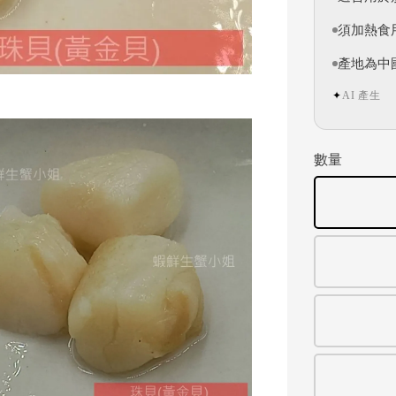
須加熱食
產地為中
AI 產生
✦
數量