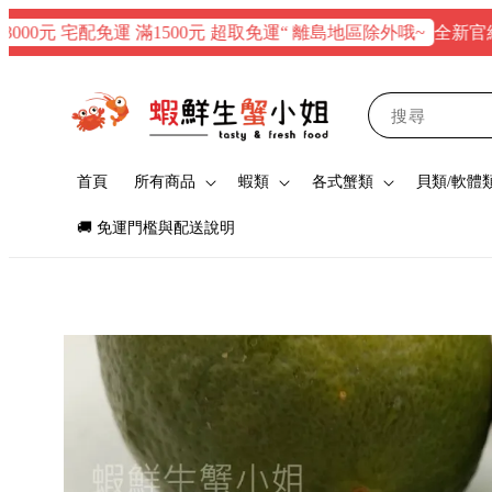
全新官網正式上線
 宅配免運 滿1500元 超取免運“ 離島地區除外哦~
搜尋
首頁
所有商品
蝦類
各式蟹類
貝類/軟體
🚚 免運門檻與配送說明