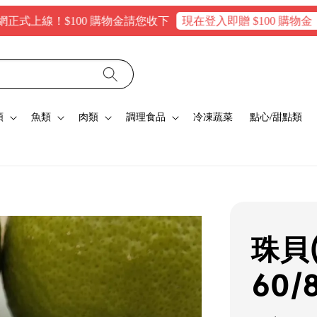
！$100 購物金請您收下
現在登入即贈 $100 購物金，消費滿
類
魚類
肉類
調理食品
冷凍蔬菜
點心/甜點類
珠貝
60/