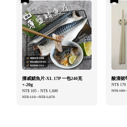
挪威鯖魚片-XL 17P 一包240克
酸溜裙
+-20g
Sale
NT$ 170
price
NT$ 180
Sale
NT$ 105
-
NT$ 1,600
Regular
price
NT$ 110
-
NT$ 1,870
price