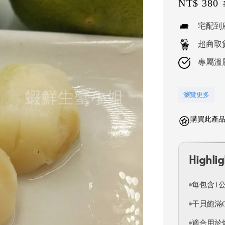
Sale
NT$ 380
price
宅配到
超商取
專屬溫
瀏覽更多
購買此產品可
Highlig
每包含1公
干貝飽滿
適合用於