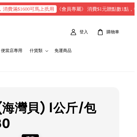
《會員專屬》 消費$1元贈點數1點，每100 點 =
$1600可馬上扺用
登入
購物車
便當店專用
什貨類
免運商品
(海灣貝) 1公斤/包
80