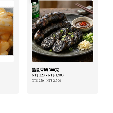
墨魚香腸 300克
Sale
NT$ 220
-
NT$ 1,900
Regular
price
NT$ 250
-
NT$ 2,500
price