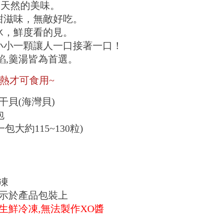
、天然的美味。
甜滋味，無敵好吃。
冰，鮮度看的見。
小小一顆讓人一口接著一口！
餡,羹湯皆為首選。
加熱才可食用~
干貝(海灣貝)
包
一包大約115~130粒)
凍
示於產品包裝上
生鮮冷凍,無法製作XO醬