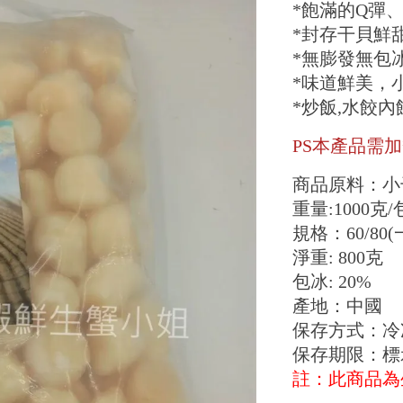
*飽滿的Q彈
*封存干貝鮮
*無膨發無包
*味道鮮美，
*炒飯,水餃內
PS本產品需
商品原料：小
重量:1000克/
規格：60/80(
淨重: 800克
包冰: 20%
產地：中國
保存方式：冷
保存期限：標
註：此商品為