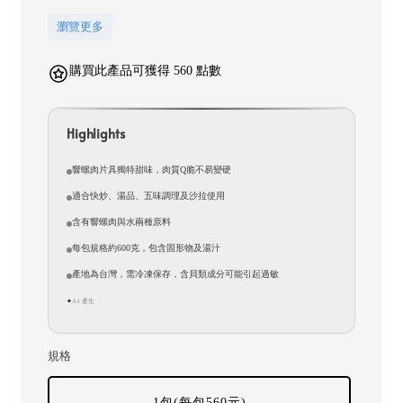
瀏覽更多
購買此產品可獲得 560 點數
Highlights
響螺肉片具獨特甜味，肉質Q脆不易變硬
適合快炒、湯品、五味調理及沙拉使用
含有響螺肉與水兩種原料
每包規格約600克，包含固形物及湯汁
產地為台灣，需冷凍保存，含貝類成分可能引起過敏
AI 產生
✦
規格
1包(每包560元)