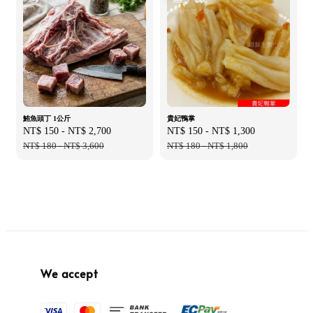
鮪魚頭丁 1公斤
貴妃鴨掌
Sale
NT$ 150
-
NT$ 2,700
Regular
Sale
NT$ 150
-
NT$ 1,300
Regular
price
NT$ 180
-
NT$ 3,600
price
price
NT$ 180
-
NT$ 1,800
price
We accept