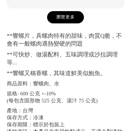
瀏覽更多
**響螺片，具螺肉特有的甜味，肉質Q脆，不
會有一般螺肉遇熱變硬的問題
**可快炒、做湯配料、五味調理或沙拉調理
等...
**響螺又稱香螺，其味道鮮美似鮑魚。
商品原料：響螺肉、水
規格: 600 公克 +-10%
(每包含固形物 525 公克、湯汁 75 公克)
產地：台灣
保存方式：冷凍
保存期限：標示於包裝上