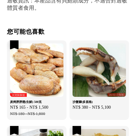
過敏資訊：本產品含有貝鮑類成分，不適合對過敏
體質者食用。
您可能也喜歡
優惠
炭烤胖胖翅(生鮮) 500克
沙蟹腳(多規格)
Sale
NT$ 165
-
NT$ 1,500
Regular
Regular
NT$ 380
-
NT$ 5,100
price
NT$ 180
-
NT$ 1,800
price
price
優惠
優惠