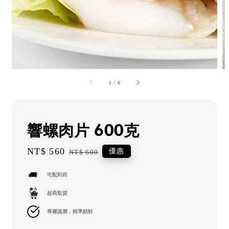
1
/
6
響螺肉片 600克
Sale
NT$ 560
Regular
優惠
NT$ 600
price
price
宅配到府
超商取貨
專屬溫層，精準鎖鮮