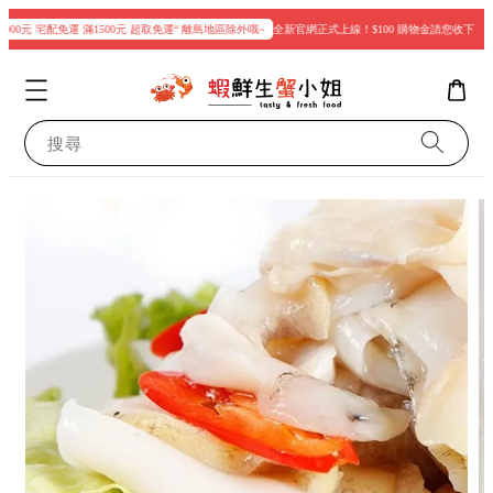
00元 宅配免運 滿1500元 超取免運“ 離島地區除外哦~
全新官網正式上線！$100 購物金請您收下
現
搜尋