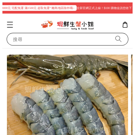
000元 宅配免運 滿1500元 超取免運“ 離島地區除外哦~
全新官網正式上線！$100 購物金請您收下
搜尋