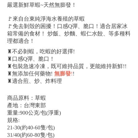
嚴選新鮮草蝦~天然無膨發！
🚩來自台東純淨海水養殖的草蝦
🚩免去剝殼的困擾！口感Q彈、脆口！適合居家冰
箱常備的食材！
炒飯、炒麵、蝦仁水餃、等多種料
理都適合！
♜不必剝蝦，吃蝦的好選擇!
♜口感Q彈、脆口！
♜包裝急速冷凍，既可維持品質，更能維持新鮮!!
♜無添加任何藥物!
無膨發
!
!
♜適合煎、炒、炸料理
商品原料：草蝦
產地：台灣東部
重量:900公克/包(淨重)
規格:
21-30(約40-60隻/包)
31/40(約60-80隻/包)