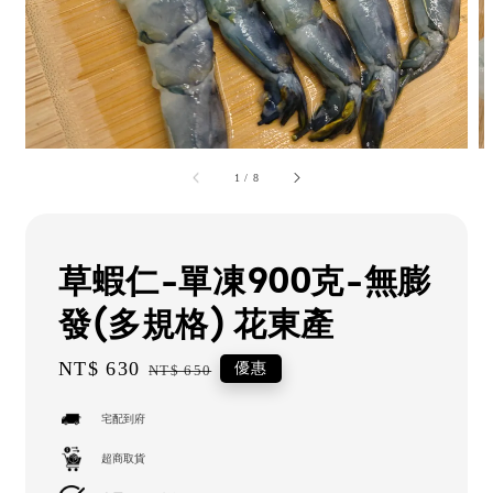
1
/
8
草蝦仁-單凍900克-無膨
發(多規格) 花東產
Sale
NT$ 630
Regular
優惠
NT$ 650
price
price
宅配到府
超商取貨