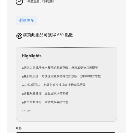
專屬溫層，精準鎖鮮
瀏覽更多
購買此產品可獲得 630 點數
Highlights
來自台東純淨海水養殖的新鮮草蝦，無添加藥物且無膨發
免剝殼設計，方便使用於多種料理如炒飯、炒麵和蝦仁水餃
口感Q彈脆口，包裝急速冷凍以維持新鮮與品質
多種規格選擇，適合居家冰箱常備
含甲殼類成分，過敏體質者請注意
AI 產生
✦
規格