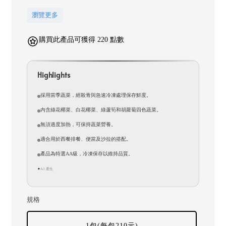
瀏覽更多
購買此產品可獲得 220 點數
Highlights
採用當季蔬菜，經殺青與急速冷凍處理保存鮮度。
內含綠花椰菜、白花椰菜、綠蘆筍和胡蘿蔔四色蔬菜。
無須過度加熱，可保持蔬菜營養。
適合用於西餐排餐、便當及沙拉的搭配。
產品為特選AA級，冷凍保存以維持品質。
AI 產生
✦
規格
1包(每包210元)