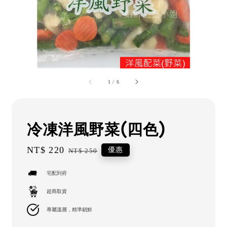
1
/
6
冷凍洋風野菜(四色)
Sale
NT$ 220
Regular
優惠
NT$ 250
price
price
宅配到府
超商取貨
專屬溫層，精準鎖鮮