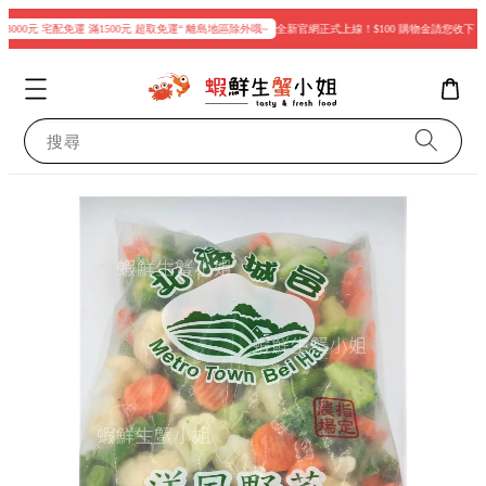
000元 宅配免運 滿1500元 超取免運“ 離島地區除外哦~
全新官網正式上線！$100 購物金請您收下
搜尋