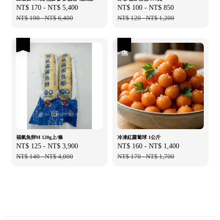
Sale
NT$ 170
-
NT$ 5,400
Regular
Sale
NT$ 100
-
NT$ 850
Regular
price
NT$ 190
-
NT$ 6,400
price
price
NT$ 120
-
NT$ 1,200
price
優惠
優惠
福氣魚卵M 120g上/條
冷凍紅蘿蔔球 1公斤
Sale
NT$ 125
-
NT$ 3,900
Regular
Sale
NT$ 160
-
NT$ 1,400
Regular
price
NT$ 140
-
NT$ 4,000
price
price
NT$ 170
-
NT$ 1,700
price