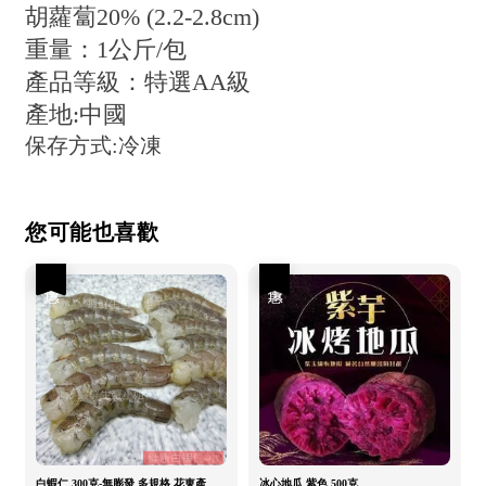
胡蘿蔔20% (2.2-2.8cm)
重量：1公斤/包
產品等級：特選AA級
產地:中國
保存方式:冷凍
您可能也喜歡
優惠
優惠
白蝦仁 300克-無膨發 多規格 花東產
冰心地瓜 紫色 500克