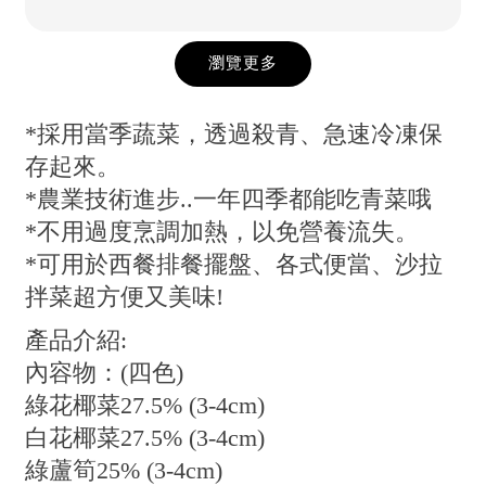
瀏覽更多
*採用當季蔬菜，透過殺青、急速冷凍保
存起來。
*農業技術進步..一年四季都能吃青菜哦
*不用過度烹調加熱，以免營養流失。
*可用於西餐排餐擺盤、各式便當、沙拉
拌菜超方便又美味!
產品介紹:
內容物：(四色)
綠花椰菜27.5% (3-4cm)
白花椰菜27.5% (3-4cm)
綠蘆筍25% (3-4cm)