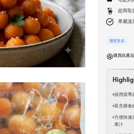
超商取
專屬溫
瀏覽更多
購買此產品可
Highlig
採用當季
富含膳食
方便快速
果汁