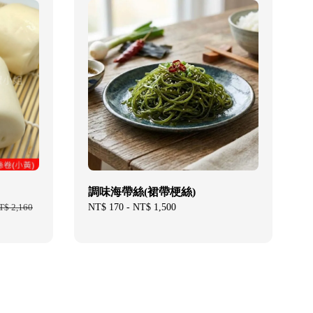
調味海帶絲(裙帶梗絲)
T$ 2,160
Regular
NT$ 170
-
NT$ 1,500
price