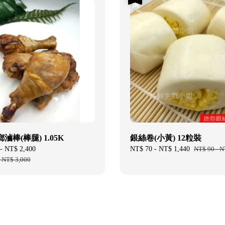
滷棒(棒腿) 1.05K
銀絲卷(小黃) 12粒裝
-
NT$ 2,400
Regular
Sale
NT$ 70
-
NT$ 1,440
Regular
NT$ 90
-
N
-
NT$ 3,000
price
price
price