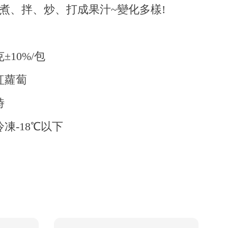
煮、拌、炒、打成果汁~變化多樣!
±10%/包
紅蘿蔔
時
凍-18℃以下