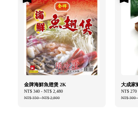
金牌海鮮魚翅煲 2K
大成家鄉
Sale
NT$ 340
-
NT$ 2,480
Regular
Sale
NT$ 270
price
NT$ 350
-
NT$ 2,800
price
price
NT$ 300