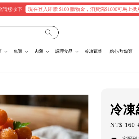
收下
《會
現在登入即贈 $100 購物金，消費滿$1600可馬上扺用
類
魚類
肉類
調理食品
冷凍蔬菜
點心/甜點類
冷凍
Sale
NT$ 160
price
宅配到