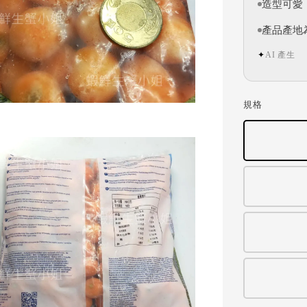
造型可愛
產品產地
AI 產生
✦
規格