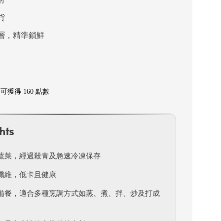
貨
層，精準鎖鮮
獲得 160 點數
hts
蔬菜，經過殺青及急速冷凍保存
纖維，低卡且健康
備餐，適合多種烹調方式如蒸、煮、拌、炒及打成