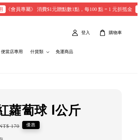
員專屬》 消費$1元贈點數1點，每100 點 = 1 元折抵金
點數在
登入
購物車
便當店專用
什貨類
免運商品
紅蘿蔔球 1公斤
Regular
優惠
NT$ 170
price
府