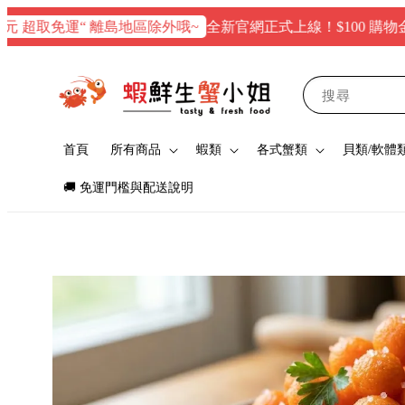
全新官網正式上線！$100 購物金請您
超取免運“ 離島地區除外哦~
搜尋
首頁
所有商品
蝦類
各式蟹類
貝類/軟體
🚚 免運門檻與配送說明