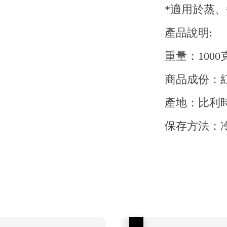
*適用於蒸、
產品說明:
重量：1000克
商品成份：
產地：比利
保存方法：冷
優惠