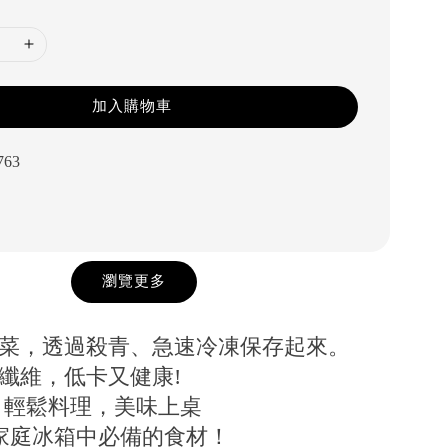
加入購物車
763
瀏覽更多
蔬菜，透過殺青、急速冷凍保存起來。
纖維，低卡又健康!
、輕鬆料理，美味上桌
,家庭冰箱中必備的食材！