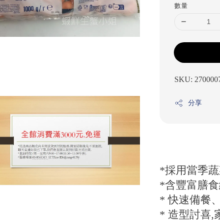
數量
SKU: 270000
分享
*採用當季
*含豐富膳食
* 快速備餐
* 造型討喜