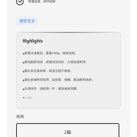
專屬溫層，精準鎖鮮
瀏覽更多
Highlights
精選冷凍蔥花，重量1000g，兩箱包裝。
產地新鮮現採，經過清洗切好，方便直接料理。
蔥白長且葉肉厚，味道甘甜不嗆辣。
適合多種料理使用，如炒蛋、煮麵、蔥油餅和快炒。
冷凍保存，保鮮期一年，避免食材浪費。
AI 產生
✦
規格
2箱