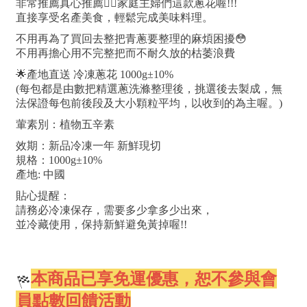
非常推薦真心推薦👍🏻家庭主婦們這款蔥花喔!!!
直接享受名產美食，輕鬆完成美味料理。
不用再為了買回去整把青蔥要整理的麻煩困擾😳
不用再擔心用不完整把而不耐久放的枯萎浪費
🌟產地直送 冷凍蔥花 1000g±10%
(每包都是由數把精選蔥洗滌整理後，挑選後去製成，無
法保證每包前後段及大小顆粒平均，以收到的為主喔。)
葷素別：植物五辛素
效期：新品冷凍一年 新鮮現切
規格：1000g±10%
產地: 中國
貼心提醒：
請務必冷凍保存，需要多少拿多少出來，
並冷藏使用，保持新鮮避免黃掉喔!!
本商品已享免運優惠，恕不參與會
員點數回饋活動