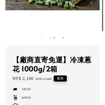
1
/
9
【廠商直寄免運】冷凍蔥
花 1000g/2箱
Sale
NT$ 2,100
Regular
優惠
NT$ 2,200
price
price
宅配到府
超商取貨