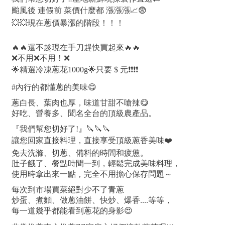
颱風後 連假前 菜價什麼都 漲漲漲📈😨
💥💥現在蔥價暴漲的階段！！！
🔥🔥還不趁現在手刀趕快買起來🔥🔥
❌不用❌不用！❌
🌟精選冷凍蔥花1000g🌟只要 $ 元❗️❗️❗️❗️
#內行的都懂蔥的美味😋
蔥白長、葉肉也厚，味道甘甜不嗆辣😋
好吃、營養多、聞名全台的頂級農產品。
『我們幫您切好了!』🔪🔪🔪
讓您回家直接料理，直接享受頂級蔥香美味❤️
免去洗滌、切蔥、備料的時間和疲憊。
肚子餓了、餐點時間一到，輕鬆完成美味料理，
使用時拿出來一點，完全不用擔心保存問題～
每次到市場買菜絕對少不了青蔥
炒蛋、煮麵、做蔥油餅、快炒、爆香....等等，
每一道幾乎都能看到蔥花的身影😍