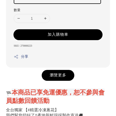
數量
加入購物車
SKU: 270000223
分享
瀏覽更多
本商品已享免運優惠，恕不參與會
員點數回饋活動
全台獨家 【#精選冷凍蔥花】
我們幫您切好了‼️產地新鮮現採製作直送🚚