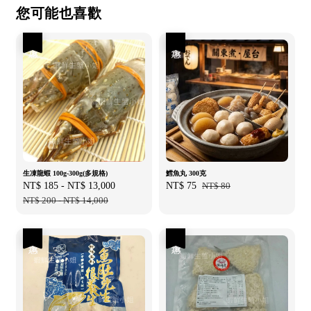
您可能也喜歡
優惠
優惠
生凍龍蝦 100g-300g(多規格)
鱈魚丸 300克
Sale
NT$ 185
-
NT$ 13,000
Regular
Sale
NT$ 75
Regular
NT$ 80
price
NT$ 200
-
NT$ 14,000
price
price
price
優惠
優惠