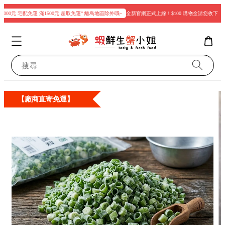
000元 宅配免運 滿1500元 超取免運“ 離島地區除外哦~
全新官網正式上線！$100 購物金請您收下
現
搜尋
【廠商直寄免運】