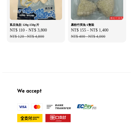
虱目魚肚 120g-150g/片
裹粉竹筴魚 6隻裝
Sale
NT$ 110
-
NT$ 3,800
Regular
Sale
NT$ 155
-
NT$ 1,400
Regular
price
NT$ 120
-
NT$ 4,800
price
price
NT$ 400
-
NT$ 4,000
price
We accept