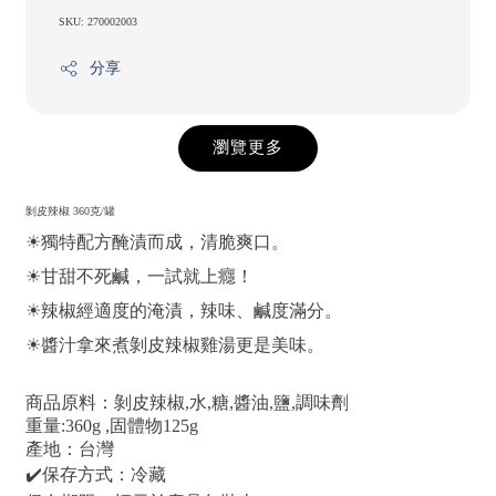
SKU: 270002003
分享
瀏覽更多
剝皮辣椒 360克/罐
☀獨特配方醃漬而成，清脆爽口。
☀甘甜不死鹹，一試就上癮！
☀辣椒經適度的淹漬，辣味、鹹度滿分。
☀醬汁拿來煮剝皮辣椒雞湯更是美味。
商品原料：剝皮辣椒,水,糖,醬油,鹽,調味劑
重量:360g ,固體物125g
產地：台灣
✔️保存方式：冷藏