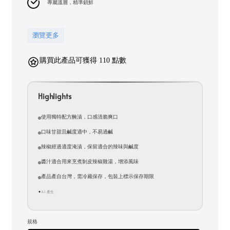
專屬溫層，精準鎖鮮
瀏覽更多
購買此產品可獲得 110 點數
Highlights
使用獨特配方醃漬，口感清脆爽口
口味甘甜且鹹度適中，不易過鹹
辣椒經過適度淹漬，保留適合的辣味與鹹度
醬汁適合用來烹煮剝皮辣椒雞湯，增添風味
產品產自台灣，需冷藏保存，包裝上標示保存期限
AI 產生
✦
規格