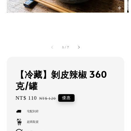
1
/
7
【冷藏】剝皮辣椒 360
克/罐
Sale
NT$ 110
Regular
優惠
NT$ 120
price
price
宅配到府
超商取貨