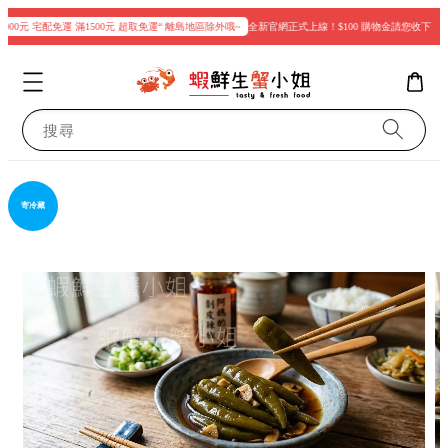
000元 宅配免運 滿1500元 超取免運“ 離島地區除外哦~
全新官網正式上線！$100 購物金請您收下
現
搜尋
寄冷藏