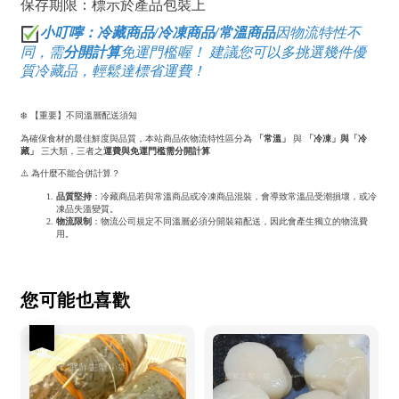
保存期限：標示於產品包裝上
小叮嚀：
冷藏商品/
冷凍
商品/
常溫商品
因物流特性不
同，需
分開計算
免運門檻喔！ 建議您可以多挑選幾件優
質冷藏品，輕鬆達標省運費！
❄️ 【重要】不同溫層配送須知
為確保食材的最佳鮮度與品質，本站商品依物流特性區分為
「常溫」
與
「冷凍」與
「冷
藏」
三大類，三者之
運費與免運門檻需分開計算
⚠️ 為什麼不能合併計算？
品質堅持
：冷藏商品若與常溫商品或冷凍商品混裝，會導致常溫品受潮損壞，或冷
凍品失溫變質。
物流限制
：物流公司規定不同溫層必須分開裝箱配送，因此會產生獨立的物流費
用。
您可能也喜歡
優惠