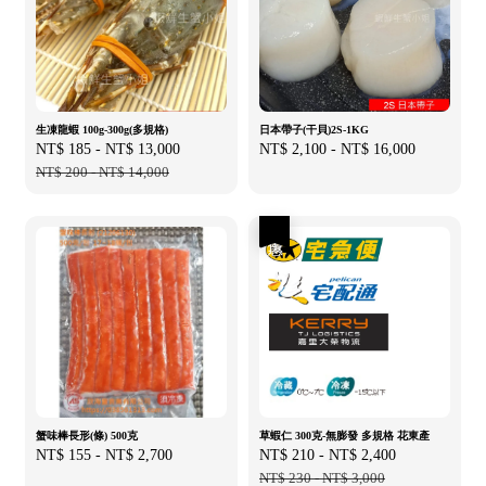
生凍龍蝦 100g-300g(多規格)
日本帶子(干貝)2S-1KG
Sale
NT$ 185
-
NT$ 13,000
Regular
Regular
NT$ 2,100
-
NT$ 16,000
price
NT$ 200
-
NT$ 14,000
price
price
優惠
蟹味棒長形(條) 500克
草蝦仁 300克-無膨發 多規格 花東產
Regular
NT$ 155
-
NT$ 2,700
Sale
NT$ 210
-
NT$ 2,400
Regular
price
price
NT$ 230
-
NT$ 3,000
price