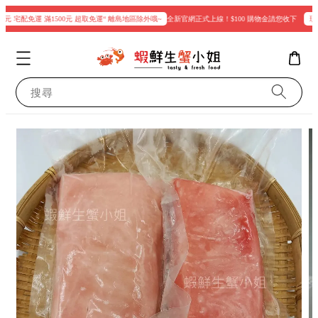
元 宅配免運 滿1500元 超取免運“ 離島地區除外哦~
全新官網正式上線！$100 購物金請您收下
現在登
搜尋