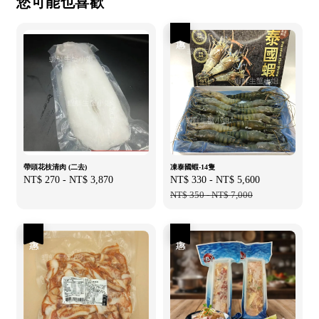
您可能也喜歡
優惠
帶頭花枝清肉 (二去)
凍泰國蝦-14隻
Regular
NT$ 270
-
NT$ 3,870
Sale
NT$ 330
-
NT$ 5,600
Regular
price
price
NT$ 350
-
NT$ 7,000
price
優惠
優惠