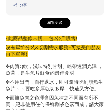
分享
瀏覽更多
{此商品整條未切,一包2公斤販售!
沒有幫忙分裝&切割需求服務~可接受的朋友
再下單喔}
✤肉質Q軟，滋味特別甘甜、略帶透潤光澤 ，
魚背，是生魚片鮮食的最佳食材
✤不用出門，自行退冰，即可隨時吃到旗魚生
魚片～～要吃多厚就切多厚，快速又方便。
✤而旗魚肉之色澤會因魚種之不同而有所不
同，絕非使用任何保鮮劑或色素而成，請大家