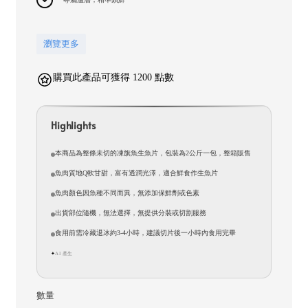
瀏覽更多
購買此產品可獲得 1200 點數
Highlights
本商品為整條未切的凍旗魚生魚片，包裝為2公斤一包，整箱販售
魚肉質地Q軟甘甜，富有透潤光澤，適合鮮食作生魚片
魚肉顏色因魚種不同而異，無添加保鮮劑或色素
出貨部位隨機，無法選擇，無提供分裝或切割服務
食用前需冷藏退冰約3-4小時，建議切片後一小時內食用完畢
AI 產生
✦
數量