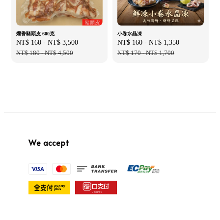
燻香豬頭皮 600克
小卷水晶凍
Sale
NT$ 160
-
NT$ 3,500
Regular
Sale
NT$ 160
-
NT$ 1,350
Regular
price
NT$ 180
-
NT$ 4,500
price
price
NT$ 170
-
NT$ 1,700
price
We accept