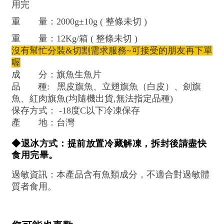
用完
重 量：2000g±10g ( 整條未切 )
重 量：12Kg/箱 ( 整條未切 )
沒有幫忙分裝&切割需求服務~可接受的朋友再下單
喔
成 分：旗魚生魚片
品 種: 黑皮旗魚、立翅旗魚（白皮）、劍旗
魚、紅肉旗魚(均隨機出貨,無法指定品種)
保存方式： -18度C以下冷凍保存
產 地：台灣
◆退冰方式：提前放置冷藏解凍，拆封後請盡快
食用完畢。
過敏資訊：本產品含有魚類成分，不適合對過敏體
質者食用。