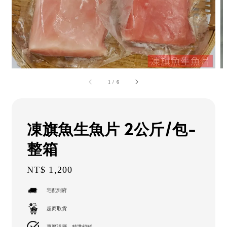
1
/
6
凍旗魚生魚片 2公斤/包-
整箱
Regular
NT$ 1,200
price
宅配到府
超商取貨
專屬溫層，精準鎖鮮