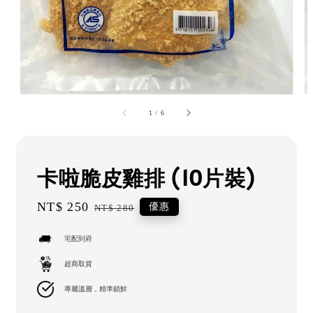
1
/
6
卡啦脆皮雞排 (10片裝)
Sale
NT$ 250
Regular
優惠
NT$ 280
price
price
宅配到府
超商取貨
專屬溫層，精準鎖鮮