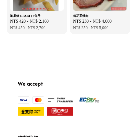
地瓜條 (1.5CM ) 3公斤
梅花叉燒肉
Sale
NT$ 420
-
NT$ 2,160
Regular
Sale
NT$ 230
-
NT$ 4,000
Regular
price
NT$ 450
-
NT$ 2,700
price
price
NT$ 250
-
NT$ 5,000
price
We accept