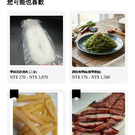
您可能也喜歡
帶頭花枝清肉 (二去)
調味海帶絲(裙帶梗絲)
Regular
NT$ 270
-
NT$ 3,870
Regular
NT$ 170
-
NT$ 1,500
price
price
優惠
優惠