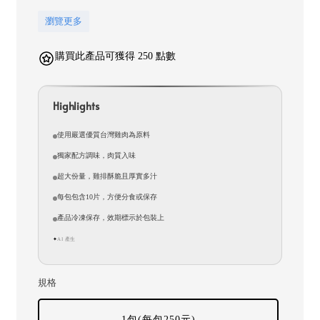
瀏覽更多
購買此產品可獲得 250 點數
Highlights
使用嚴選優質台灣雞肉為原料
獨家配方調味，肉質入味
超大份量，雞排酥脆且厚實多汁
每包包含10片，方便分食或保存
產品冷凍保存，效期標示於包裝上
AI 產生
✦
規格
1包(每包250元)