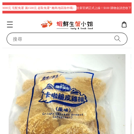
000元 宅配免運 滿1500元 超取免運“ 離島地區除外哦~
全新官網正式上線！$100 購物金請您收下
搜尋