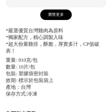
瀏覽更多
*嚴選優質台灣雞肉為原料
*獨家配方，精心調製入味
*超大份量雞排，酥脆，厚實多汁，CP值破
表！
重量: 910克/包
數量: 10片/包
包裝: 塑膠袋密封裝
效期: 標示於包裝袋上
產地：台灣
保存方式:冷凍