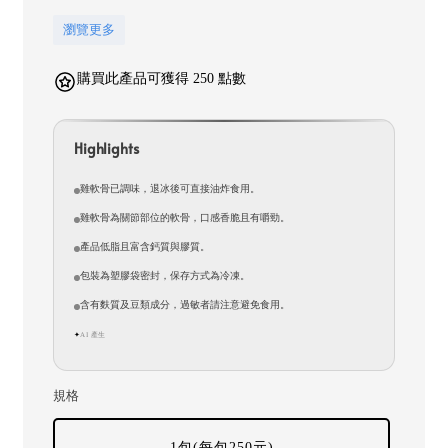
瀏覽更多
購買此產品可獲得 250 點數
Highlights
雞軟骨已調味，退冰後可直接油炸食用。
雞軟骨為關節部位的軟骨，口感香脆且有嚼勁。
產品低脂且富含鈣質與膠質。
包裝為塑膠袋密封，保存方式為冷凍。
含有麩質及豆類成分，過敏者請注意避免食用。
AI 產生
✦
規格
1包(每包250元)