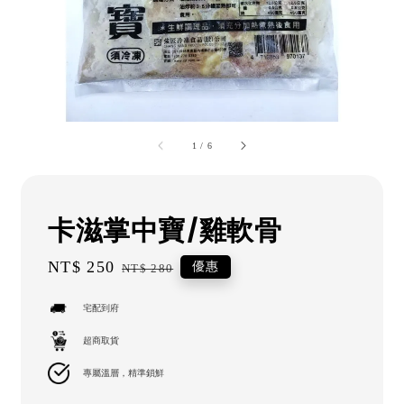
1
/
6
卡滋掌中寶/雞軟骨
Sale
NT$ 250
Regular
優惠
NT$ 280
price
price
宅配到府
超商取貨
專屬溫層，精準鎖鮮