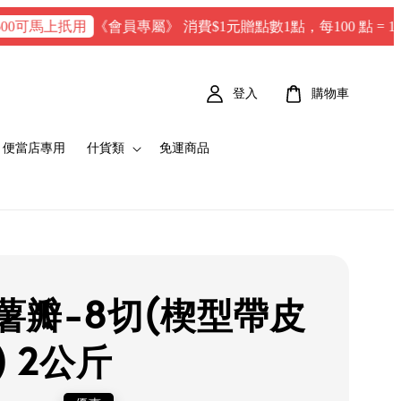
《會員專屬》 消費$1元贈點數1點，每100 點 = 1 元折抵金
上扺用
登入
購物車
便當店專用
什貨類
免運商品
薯瓣-8切(楔型帶皮
) 2公斤