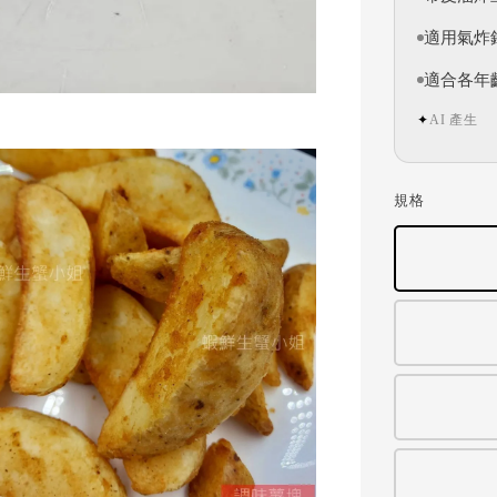
適用氣炸
適合各年
AI 產生
✦
規格