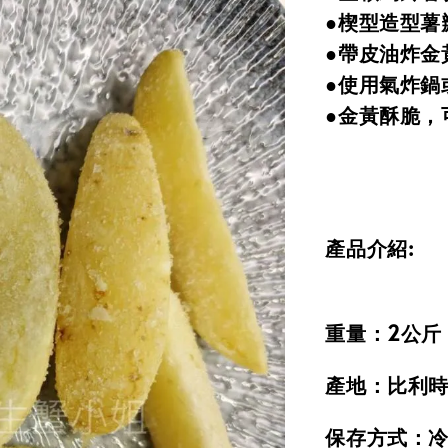
●楔型造型薯
●帶皮油炸金
●使用氣炸鍋
●金黃酥脆，
產品介紹:
重量：2公斤
產地：比利
保存方式：