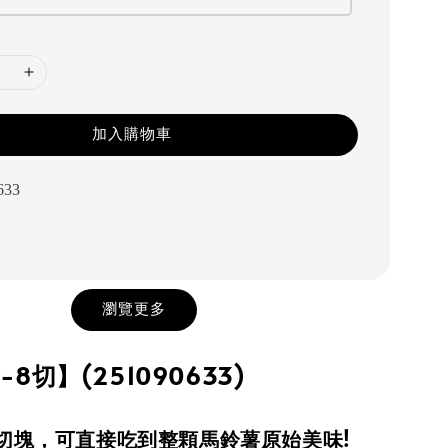
加入購物車
633
瀏覽更多
8切】(251090633)
切塊，可直接吃到整顆馬鈴薯原始美味!