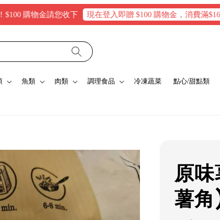
購物金請您收下
現在登入即贈 $100 購物金，消費滿$1600可馬
類
魚類
肉類
調理食品
冷凍蔬菜
點心/甜點類
原味
薯角