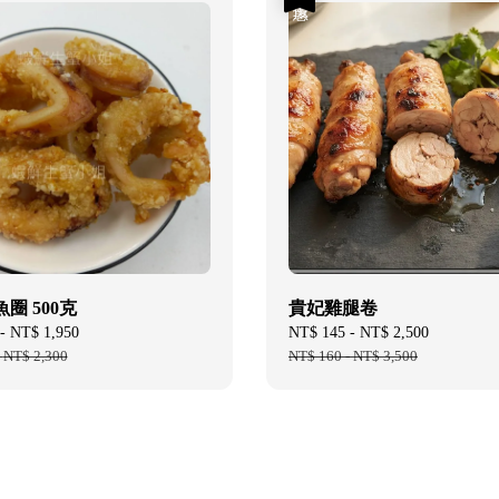
圈 500克
貴妃雞腿卷
-
NT$ 1,950
Regular
Sale
NT$ 145
-
NT$ 2,500
Regular
-
NT$ 2,300
price
price
NT$ 160
-
NT$ 3,500
price