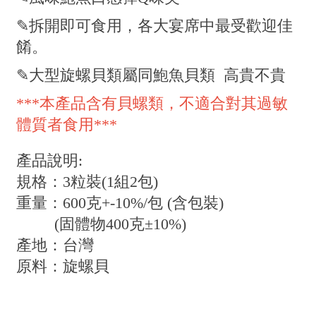
✎拆開即可食用，各大宴席中最受歡迎佳
餚。
✎大型旋螺貝類屬同鮑魚貝類 高貴不貴
***本產品含有貝螺類，不適合對其過敏
體質者食用***
產品說明:
規格：3粒裝(1組2包)
重量：600克+-10%/包 (含包裝)
(固體物400克±10%)
產地：台灣
原料：旋螺貝