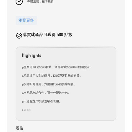
專屬溫層，精準鎖鮮
瀏覽更多
購買此產品可獲得 580 點數
Highlights
墨西哥風味鮑魚3粒裝，適合喜愛鮑魚風味的消費者。
產品採用大型旋螺貝，口感彈牙且味道鮮美。
拆封即可食用，方便用於各種宴席場合。
本產品為組合包，買一包即送一包。
不適合對貝螺類過敏者食用。
AI 產生
✦
規格