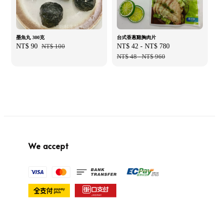
墨魚丸 300克
台式香蔥雞胸肉片
Sale
NT$ 90
Regular
NT$ 100
Sale
NT$ 42
-
NT$ 780
Regular
price
price
price
NT$ 48
-
NT$ 960
price
We accept