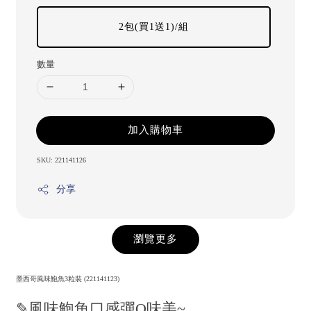
2包(買1送1)/組
數量
加入購物車
SKU: 221141126
分享
瀏覽更多
墨西哥風味鮑魚3粒裝 (221141123)
✎風味鮑魚口感彈Q味美~