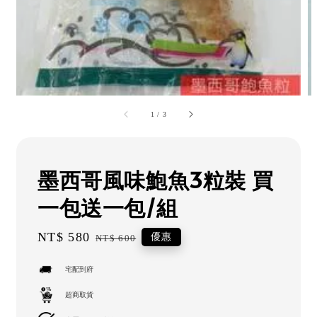
1
/
3
墨西哥風味鮑魚3粒裝 買
一包送一包/組
Sale
NT$ 580
Regular
優惠
NT$ 600
price
price
宅配到府
超商取貨