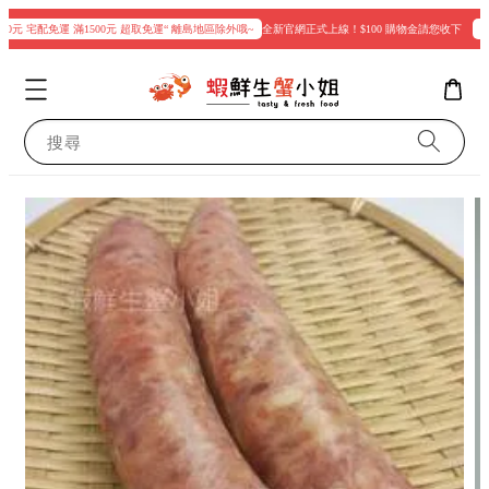
0元 宅配免運 滿1500元 超取免運“ 離島地區除外哦~
全新官網正式上線！$100 購物金請您收下
現在
搜尋