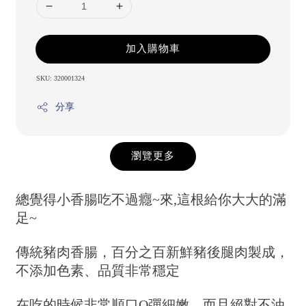
加入購物車
SKU: 320001324
分享
瀏覽更多
總覺得小香腸吃不過癮~來,這根給你大大的滿
足~
傳統豬肉香腸，百分之百新鮮豬後腿肉製成，
不添加色素、品質非常穩定
在吃的時候非常順口Q彈細嫩，而且絕對不油