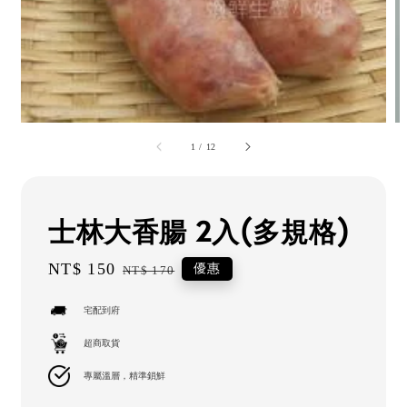
1
/
12
士林大香腸 2入(多規格)
Sale
NT$ 150
Regular
優惠
NT$ 170
price
price
宅配到府
超商取貨
專屬溫層，精準鎖鮮