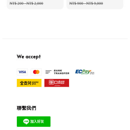
price
NT$ 200
-
NT$ 2,000
price
price
NT$ 900
-
NT$ 9,000
price
We accept
聯繫我們