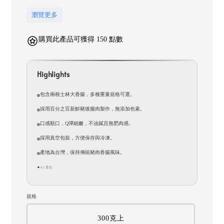
瀏覽更多
購買此產品可獲得 150 點數
Highlights
包含兩根士林大香腸，多種重量規格可選。
採用百分之百新鮮豬後腿肉製作，無添加色素。
口感順口，Q彈細嫩，不油膩且無肥肉感。
採用真空包裝，方便保存與冷凍。
產地為台灣，保持傳統豬肉香腸風味。
AI 產生
✦
規格
300克上