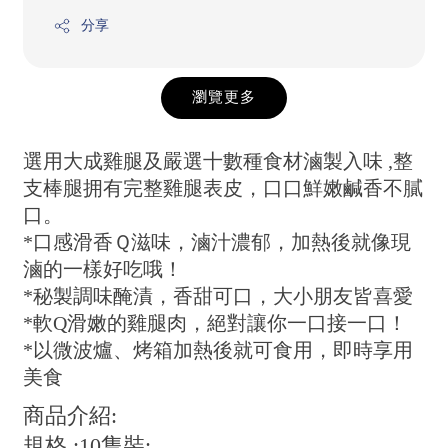
分享
瀏覽更多
選用大成雞腿及嚴選十數種食材滷製入味 ,整
支棒腿拥有完整雞腿表皮，口口鮮嫩鹹香不膩
口。
*口感滑香Ｑ滋味，滷汁濃郁，加熱後就像現
滷的一樣好吃哦！
*秘製調味醃漬，香甜可口，大小朋友皆喜愛
*軟Q滑嫩的雞腿肉，絕對讓你一口接一口！
*以微波爐、烤箱加熱後就可食用，即時享用
美食
商品介紹:
規格 :10隻裝: