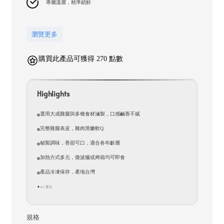
專屬溫層，精準鎖鮮
瀏覽更多
購買此產品可獲得 270 點數
Highlights
選用大成雞腿與多種食材滷製，口感鹹香不膩
完整雞腿表皮，雞肉滑嫩軟Q
秘製調味，香甜可口，適合各年齡層
加熱方式多元，微波爐或烤箱均可即食
產品冷凍保存，產地台灣
AI 產生
✦
規格