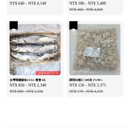
Regular
NT$ 640
-
NT$ 4,140
Sale
NT$ 180
-
NT$ 3,400
Regular
price
price
NT$ 400
-
NT$ 4,000
price
優惠
優惠
台灣薄鹽鯖魚13/14 -整隻 6K
調理白蝦仁 600克 (71/90 )
Sale
NT$ 850
-
NT$ 2,340
Regular
Sale
NT$ 150
-
NT$ 3,375
Regular
price
NT$ 880
-
NT$ 3,200
price
price
NT$ 170
-
NT$ 4,250
price