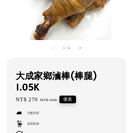
1
/
6
大成家鄉滷棒(棒腿)
1.05K
Sale
NT$ 270
Regular
優惠
NT$ 300
price
price
宅配到府
超商取貨