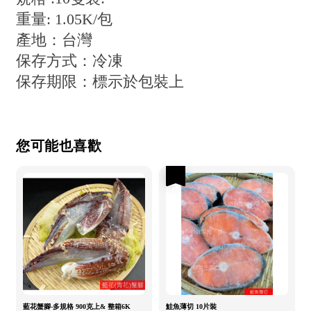
重量: 1.05K/包
產地：台灣
保存方式：冷凍
保存期限：標示於包裝上
您可能也喜歡
優惠
藍花蟹腳-多規格 900克上& 整箱6K
鮭魚薄切 10片裝