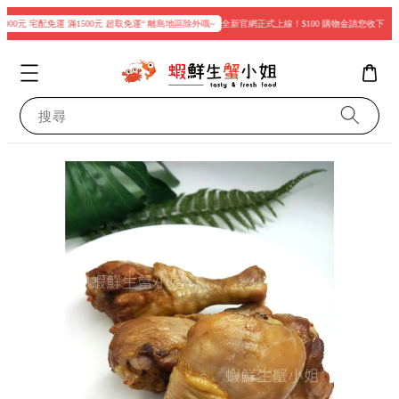
000元 宅配免運 滿1500元 超取免運“ 離島地區除外哦~
全新官網正式上線！$100 購物金請您收下
現
搜尋