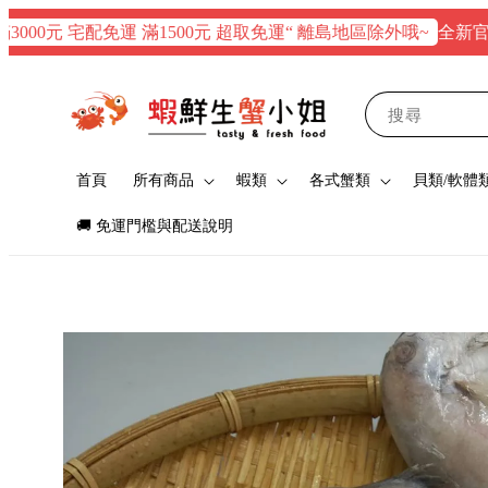
全新官網正式上
元 宅配免運 滿1500元 超取免運“ 離島地區除外哦~
搜尋
首頁
所有商品
蝦類
各式蟹類
貝類/軟體
🚚 免運門檻與配送說明