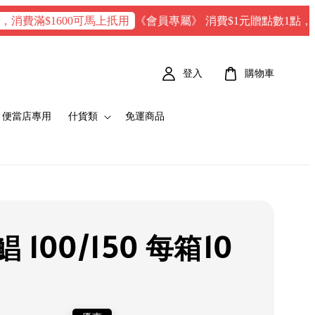
《會員專屬》 消費$1元贈點數1點，每100 點 
滿$1600可馬上扺用
登入
購物車
便當店專用
什貨類
免運商品
 100/150 每箱10