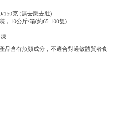
/150克 (無去腮去肚)
10公斤/箱(約65-100隻)
冷凍
產品含有魚類成分，不適合對過敏體質者食