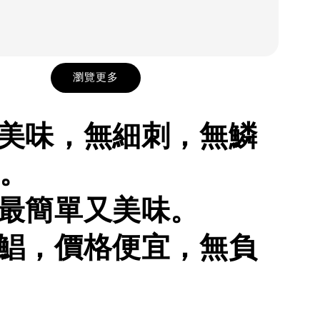
瀏覽更多
細美味，無細刺，無鱗
。
煎最簡單又美味。
白鯧，價格便宜，無負