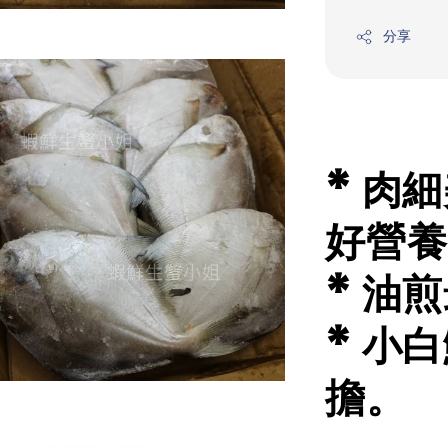
分享
* 肉
好營養
* 油
* 小
擔。