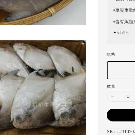
單隻重量約
含有魚類
AI 產生
✦
規格
數量
SKU: 231050