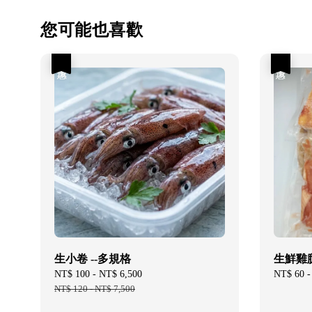
您可能也喜歡
優惠
優惠
生小卷 --多規格
生鮮雞腿排
Sale
NT$ 100
-
NT$ 6,500
Regular
Sale
NT$ 60
price
NT$ 120
-
NT$ 7,500
price
price