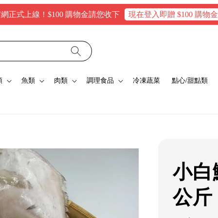
線！$100 購物金請您收下
現在登入即贈 $100 購物金，消費
類
魚類
肉類
調理食品
冷凍蔬菜
點心/甜點類
小白鯧
公斤