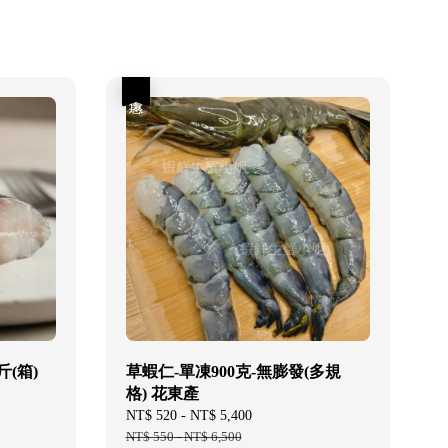
優惠
公斤(箱)
草蝦仁-單凍900克-無膨發(多規
格) 花東產
Sale
NT$ 520
-
NT$ 5,400
Regular
price
NT$ 550
-
NT$ 6,500
price