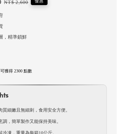
0
Regular
優惠
NT$ 2,600
price
府
貨
層，精準鎖鮮
獲得 2300 點數
hts
肉質細嫩且無細刺，食用安全方便。
烹調，簡單製作又能保持美味。
裝冷凍，重量為每箱10公斤。