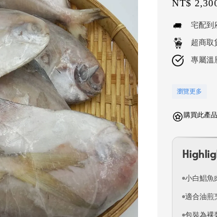
Sale
NT$ 2,30
price
宅配到
超商取
專屬溫
瀏覽更多
購買此產品可
Highlig
小白鯧魚
適合油煎
包裝為裸