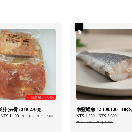
優惠
(去骨) 240-270克
南藍鱈魚 #2 100/120 - 10
-
NT$ 1,100
Regular
NT$ 65
-
NT$ 1,500
Sale
NT$ 1,350
-
NT$ 2,600
Regular
price
price
NT$ 1,600
-
NT$ 3,200
price