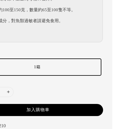
100至150克，數量約65至100隻不等。
成分，對魚類過敏者請避免食用。
1箱
加入購物車
210