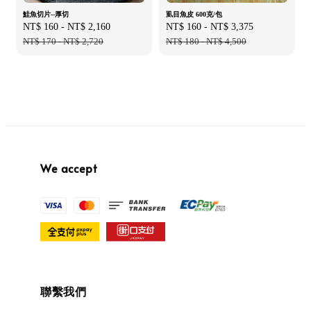
鮭魚切片--厚切
虱目魚皮 600克/包
Sale
NT$ 160
-
NT$ 2,160
Regular
Sale
NT$ 160
-
NT$ 3,375
Regular
price
NT$ 170
-
NT$ 2,720
price
price
NT$ 180
-
NT$ 4,500
price
We accept
聯繫我們