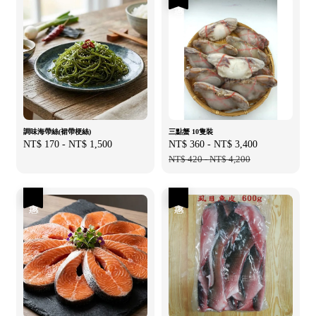
調味海帶絲(裙帶梗絲)
三點蟹 10隻裝
Regular
NT$ 170
-
NT$ 1,500
Sale
NT$ 360
-
NT$ 3,400
Regular
price
price
NT$ 420
-
NT$ 4,200
price
優惠
優惠