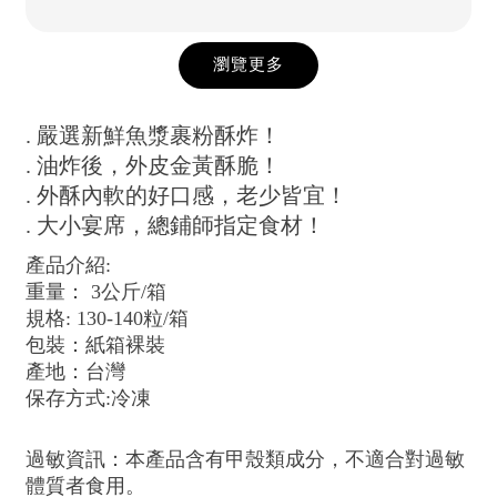
瀏覽更多
. 嚴選新鮮魚漿裹粉酥炸！
. 油炸後，外皮金黃酥脆！
. 外酥內軟的好口感，老少皆宜！
. 大小宴席，總鋪師指定食材！
產品介紹:
重量： 3公斤/箱
規格: 130-140粒/箱
包裝：紙箱裸裝
產地：台灣
保存方式:冷凍
過敏資訊：本產品含有甲殼類成分，不適合對過敏
體質者食用。