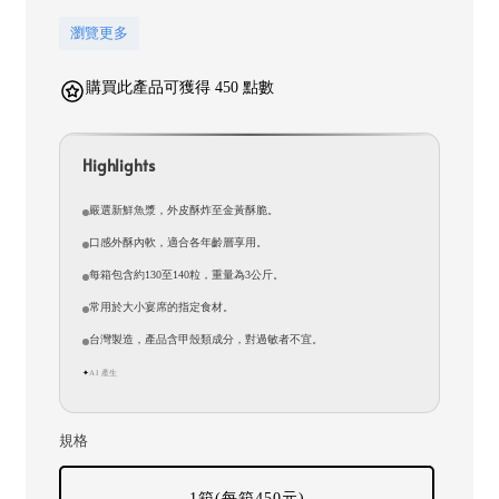
瀏覽更多
購買此產品可獲得 450 點數
Highlights
嚴選新鮮魚漿，外皮酥炸至金黃酥脆。
口感外酥內軟，適合各年齡層享用。
每箱包含約130至140粒，重量為3公斤。
常用於大小宴席的指定食材。
台灣製造，產品含甲殼類成分，對過敏者不宜。
AI 產生
✦
規格
1箱(每箱450元)