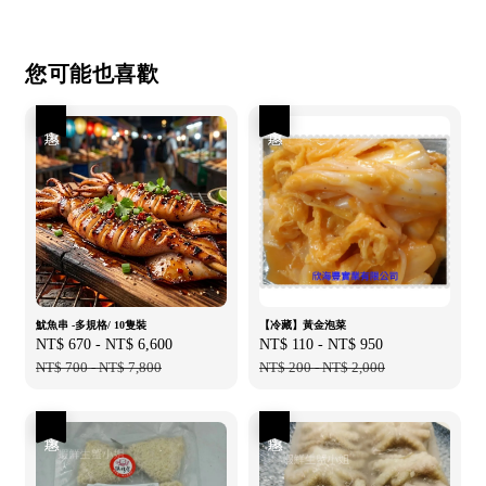
您可能也喜歡
優惠
優惠
魷魚串 -多規格/ 10隻裝
【冷藏】黃金泡菜
Sale
NT$ 670
-
NT$ 6,600
Regular
Sale
NT$ 110
-
NT$ 950
Regular
price
NT$ 700
-
NT$ 7,800
price
price
NT$ 200
-
NT$ 2,000
price
優惠
優惠