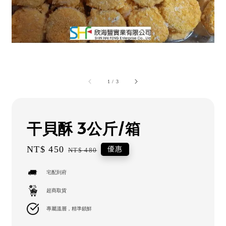
1
/
3
干貝酥 3公斤/箱
Sale
NT$ 450
Regular
優惠
NT$ 480
price
price
宅配到府
超商取貨
專屬溫層，精準鎖鮮