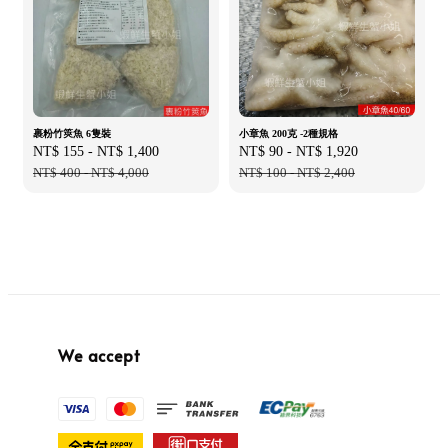
裹粉竹筴魚 6隻裝
小章魚 200克 -2種規格
Sale
NT$ 155
-
NT$ 1,400
Regular
Sale
NT$ 90
-
NT$ 1,920
Regular
price
NT$ 400
-
NT$ 4,000
price
price
NT$ 100
-
NT$ 2,400
price
We accept