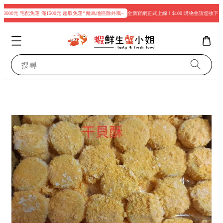
000元 宅配免運 滿1500元 超取免運“ 離島地區除外哦~
全新官網正式上線！$100 購物金請您收下
搜尋