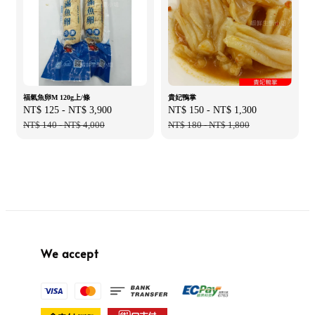
福氣魚卵M 120g上/條
貴妃鴨掌
Sale
NT$ 125
-
NT$ 3,900
Regular
Sale
NT$ 150
-
NT$ 1,300
Regular
price
NT$ 140
-
NT$ 4,000
price
price
NT$ 180
-
NT$ 1,800
price
We accept