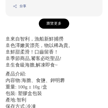
分享
瀏覽更多
🚢來自智利，漁船新鮮捕撈
🚢色澤嫩黃漂亮，物以稀為貴。
🚢鮮甜柔滑！口齒留香！
🚢季節商品,饕客必吃聖品!
🚢生食級海膽,解凍即食~
產品介紹:
內容物:海膽、食鹽、鉀明礬
重量: 100g ± 10g /盒
包裝: 塑膠盒包裝
產地:智利
保存方式:冷凍