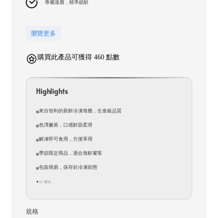
專屬溫層，精準鎖鮮
瀏覽更多
購買此產品可獲得 460 點數
Highlights
來自智利的新鮮冷凍海膽，生食級品質
色澤嫩黃，口感鮮甜柔滑
解凍即可食用，方便享用
季節限定商品，適合海鮮饕客
包裝簡易，保存於冷凍狀態
AI 產生
✦
規格