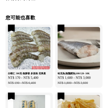
您可能也喜歡
優惠
優惠
白蝦仁 300克-無膨發 多規格 花東產
哈克魚(無鬚鱈魚)100/120- 10K
Sale
NT$ 170
-
NT$ 5,400
Regular
Sale
NT$ 1,600
-
NT$ 3,000
Regular
price
NT$ 190
-
NT$ 6,400
price
price
NT$ 1,800
-
NT$ 3,600
price
優惠
優惠