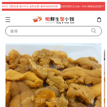
000元 宅配免運 滿1500元 超取免運“ 離島地區除外哦~
全新官網正式上線！$100 購物金請您收下
搜尋