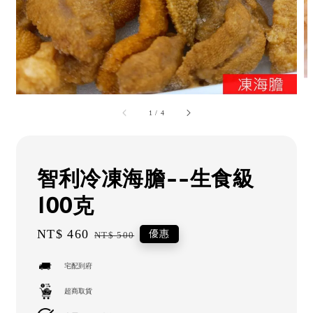
1
/
4
智利冷凍海膽--生食級
100克
Sale
NT$ 460
Regular
優惠
NT$ 500
price
price
宅配到府
超商取貨