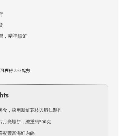
府
貨
層，精準鎖鮮
獲得 350 點數
hts
美食，採用新鮮花枝與蝦仁製作
片月亮蝦餅，總重約500克
搭配豐富海鮮內餡