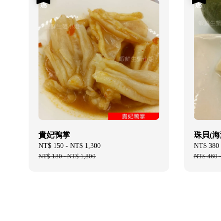
貴妃鴨掌
珠貝(海灣
Sale
NT$ 150
-
NT$ 1,300
Regular
Sale
NT$ 380
price
NT$ 180
-
NT$ 1,800
price
price
NT$ 460