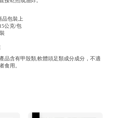
直接乾煎或油炸。
於商品包裝上
-15公克/包
片裝
凍
產品含有甲殼類,軟體頭足類成分成分，不適
者食用。
優惠