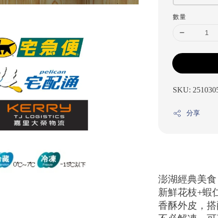
數量
SKU: 251030
分享
澎湖經典美食
新鮮花枝+蝦
香酥外皮，搭