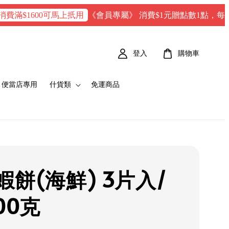
《會員專屬》 消費$1元贈點數1點，每100 點 =
1600可馬上扺用
登入
購物車
便當店專用
什貨類
免運商品
蝦餅(海鮮) 3片入/
00克