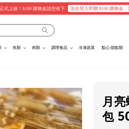
！$100 購物金請您收下
現在登入即贈 $100 購物金，消費滿$
類
魚類
肉類
調理食品
冷凍蔬菜
點心/甜點類
月亮
包 5