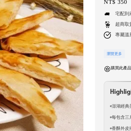
Regular
NT$ 350
price
宅配到
超商取
專屬溫
瀏覽更多
購買此產品可
Highlig
澎湖經典
每包含三
香酥外皮