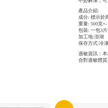
不必解凍，可
產品介紹:
成分: 標示
重量: 500克+
包裝: 一包3
加工地:澎湖
保存方式:冷
過敏資訊：本
合對過敏體質