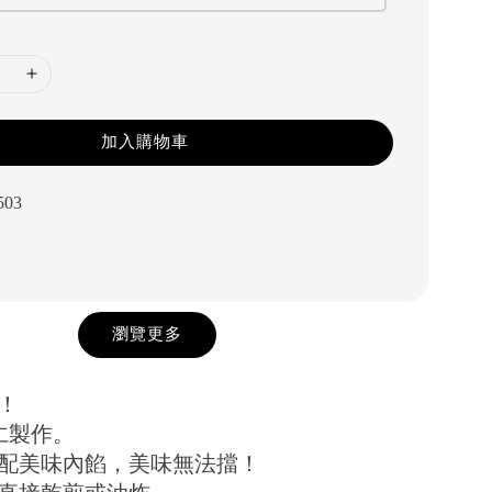
加入購物車
503
瀏覽更多
！
仁製作。
配美味內餡，美味無法擋！