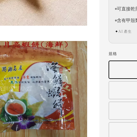
可直接乾
含有甲殼
AI 產生
✦
規格