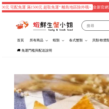
全新官網正式上線
 宅配免運 滿1500元 超取免運“ 離島地區除外哦~
搜尋
首頁
所有商品
蝦類
各式蟹類
貝類/軟體
🚚 免運門檻與配送說明