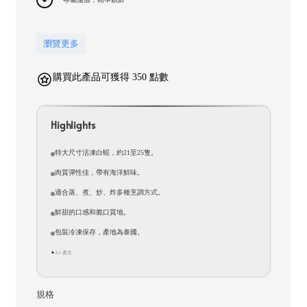
瀏覽更多
購買此產品可獲得 350 點數
Highlights
特大尺寸活凍白蝦，約21至25隻。
肉質彈性佳，帶有海洋鮮味。
適合蒸、煮、炒、炸多種烹調方式。
鮮甜的口感和脆口質地。
包裝冷凍保存，產地為泰國。
AI 產生
✦
規格