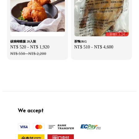
碳燒蝴蝶腿 20入裝
茶鴨1KG
Sale
NT$ 520
-
NT$ 1,920
Regular
Regular
NT$ 510
-
NT$ 4,600
price
NT$ 550
-
NT$ 2,200
price
price
We accept