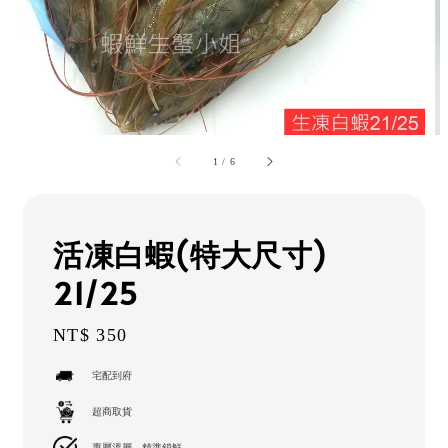
1
/
6
活凍白蝦(特大尺寸)
21/25
Regular
NT$ 350
price
宅配到府
超商取貨
專屬溫層，精準鎖鮮