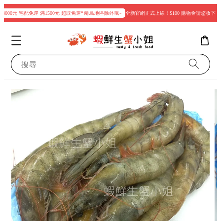
000元 宅配免運 滿1500元 超取免運“ 離島地區除外哦~
全新官網正式上線！$100 購物金請您收下
搜尋