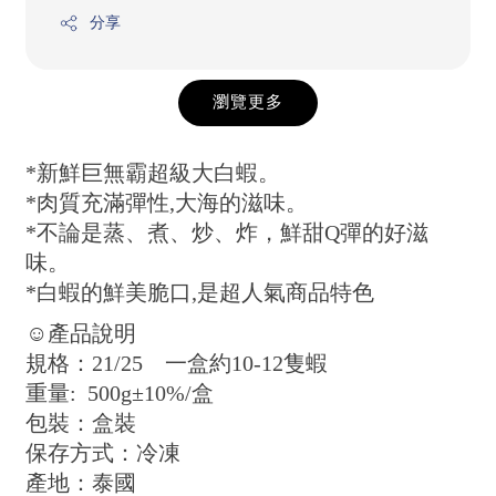
分享
瀏覽更多
*新鮮巨無霸超級大白蝦。
*肉質充滿彈性,大海的滋味。
*不論是蒸、煮、炒、炸，鮮甜Q彈的好滋
味。
*白蝦的鮮美脆口,是超人氣商品特色
☺產品說明
規格：21/25 一盒約10-12隻蝦
重量: 500g±10%/盒
包裝：盒裝
保存方式：冷凍
產地：泰國