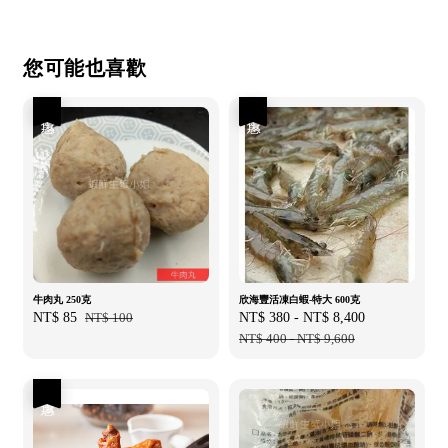
您可能也喜歡
優惠
優惠
牛肉丸 250克
欣海豐活凍白蝦-特大 600克
Sale
NT$ 85
Regular
NT$ 100
Sale
NT$ 380
-
NT$ 8,400
Regular
price
price
price
NT$ 400
-
NT$ 9,600
price
優惠