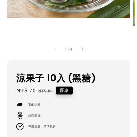
1
/
6
涼果子 10入 (黑糖)
Sale
NT$ 70
Regular
優惠
NT$ 80
price
price
宅配到府
超商取貨
專屬溫層，精準鎖鮮