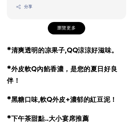
分享
瀏覽更多
*清爽透明的凉果子,QQ涼涼好滋味。
*外皮軟Q內餡香濃，是您的夏日好良
伴！
*黑糖口味,軟Q外皮+濃郁的紅豆泥！
*下午茶甜點..大小宴席推薦