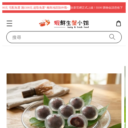
00元 宅配免運 滿1500元 超取免運“ 離島地區除外哦~
全新官網正式上線！$100 購物金請您收下
現
搜尋