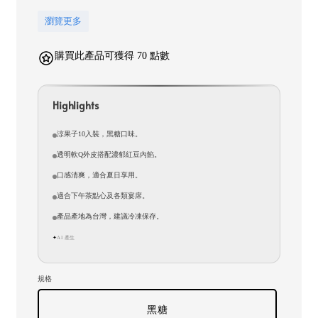
瀏覽更多
購買此產品可獲得 70 點數
Highlights
涼果子10入裝，黑糖口味。
透明軟Q外皮搭配濃郁紅豆內餡。
口感清爽，適合夏日享用。
適合下午茶點心及各類宴席。
產品產地為台灣，建議冷凍保存。
AI 產生
✦
規格
黑糖