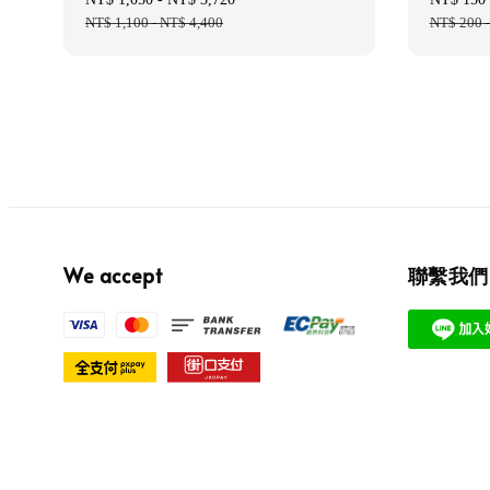
price
NT$ 1,100
-
NT$ 4,400
price
price
NT$ 200
We accept
聯繫我們