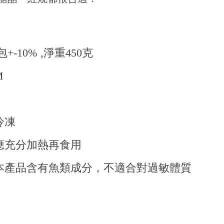
包+-10% ‚淨重450克
M
冷凍
應充分加熱再食用
本產品含有魚類成分，不適合對過敏體質