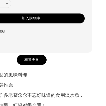
加入購物車
303
瀏覽更多
點的風味料理
選推薦
許多老饕念念不忘好味道的食用淡水魚．
糖醋 紅燒都很合適！