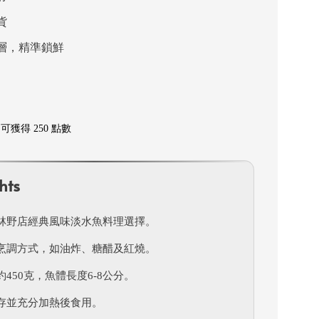
貨
層，精準鎖鮮
獲得 250 點數
hts
林野店經典風味淡水魚料理選擇。
烹調方式，如油炸、糖醋及紅燒。
450克，魚體長度6-8公分。
存並充分加熱後食用。