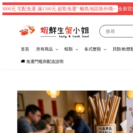
全新官網正式上
元 宅配免運 滿1500元 超取免運“ 離島地區除外哦~
搜尋
首頁
所有商品
蝦類
各式蟹類
貝類/軟體
🚚 免運門檻與配送說明