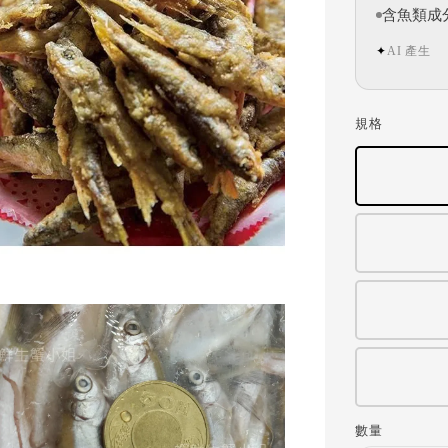
含魚類成
AI 產生
✦
規格
數量