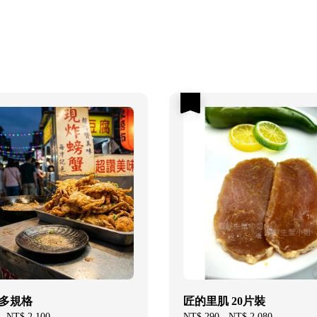
優惠
-多規格
匠的里肌 20片裝
-
NT$ 2,100
Regular
Sale
NT$ 290
-
NT$ 2,080
Regular