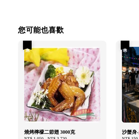
您可能也喜歡
優惠
優惠
燒烤檸檬二節翅 3000克
沙蟹身
Sale
NT$ 1,050
-
NT$ 3,720
Regular
Sale
NT$ 150