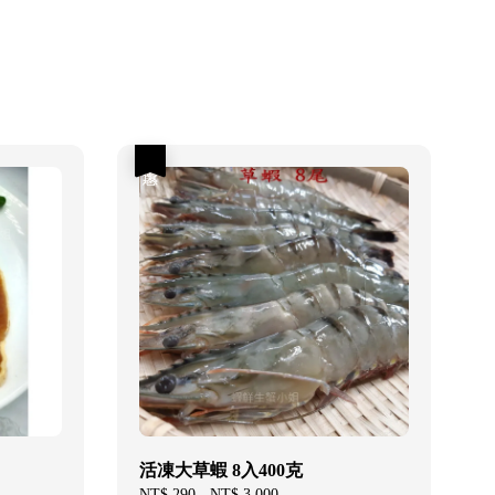
優惠
活凍大草蝦 8入400克
Sale
NT$ 290
-
NT$ 3,000
Regular