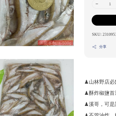
SKU: 231095
分享
♟山林野店必
♟酥炸椒鹽首
♟溪哥，可是
♟不管油炸 