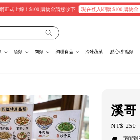
線！$100 購物金請您收下
現在登入即贈 $100 購物金，消費滿
類
魚類
肉類
調理食品
冷凍蔬菜
點心/甜點類
溪哥 
Regular
NT$ 250
price
宅配到