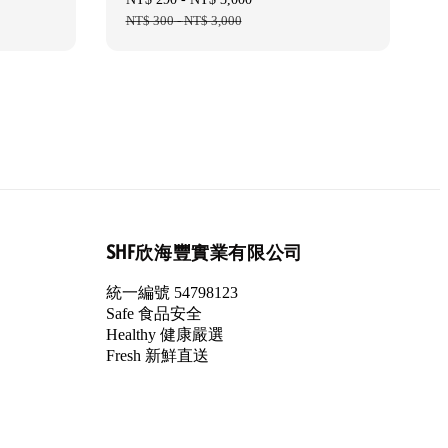
price
NT$ 300
-
NT$ 3,000
price
SHF欣海豐實業有限公司
統一編號 54798123
Safe 食品安全
Healthy 健康嚴選
Fresh 新鮮直送