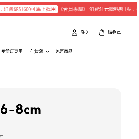
《會員專屬》 消費$1元贈點數1點，每100 點 
$1600可馬上扺用
登入
購物車
便當店專用
什貨類
免運商品
6-8cm
府