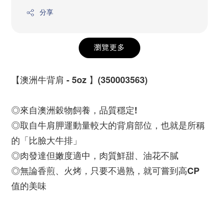
分享
瀏覽更多
【澳洲牛背肩 - 5oz 】(350003563)
◎來自澳洲穀物飼養，品質穩定!
◎取自牛肩胛運動量較大的背肩部位，也就是所稱
的「比臉大牛排」
◎肉發達但嫩度適中，肉質鮮甜、油花不膩
◎無論香煎、火烤，只要不過熟，就可嘗到高CP 
值的美味