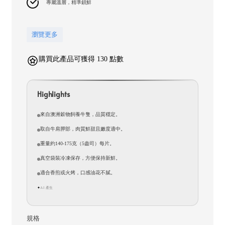
專屬溫層，精準鎖鮮
瀏覽更多
購買此產品可獲得 130 點數
Highlights
來自澳洲穀物飼養牛隻，品質穩定。
取自牛肩胛部，肉質鮮甜且嫩度適中。
重量約140-175克（5盎司）每片。
真空袋裝冷凍保存，方便保持新鮮。
適合香煎或火烤，口感油花不膩。
AI 產生
✦
規格