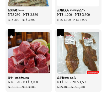
生凍白蝦 30/40
台灣鯖魚片 60-65P (6公斤)
Sale
NT$ 280
-
NT$ 2,880
Regular
Sale
NT$ 1,200
-
NT$ 3,300
Regular
price
NT$ 300
-
NT$ 3,600
price
price
NT$ 1,300
-
NT$ 3,900
price
優惠
優惠
骰子牛(巴拉圭) 200g
蒜香鹹豬肉 300克
Sale
NT$ 120
-
NT$ 3,000
Regular
Sale
NT$ 170
-
NT$ 1,500
Regular
price
NT$ 130
-
NT$ 3,900
price
price
NT$ 180
-
NT$ 1,800
price