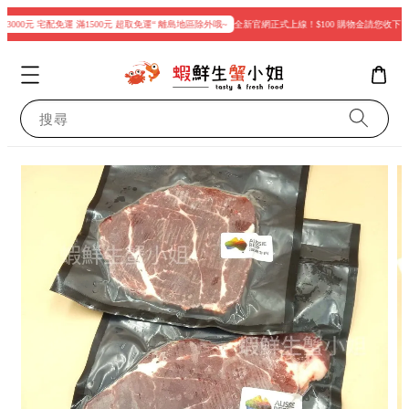
3000元 宅配免運 滿1500元 超取免運“ 離島地區除外哦~
全新官網正式上線！$100 購物金請您收下
搜尋