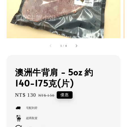
1
/
4
澳洲牛背肩 - 5oz 約
140-175克(片)
Sale
NT$ 130
Regular
優惠
NT$ 150
price
price
宅配到府
超商取貨