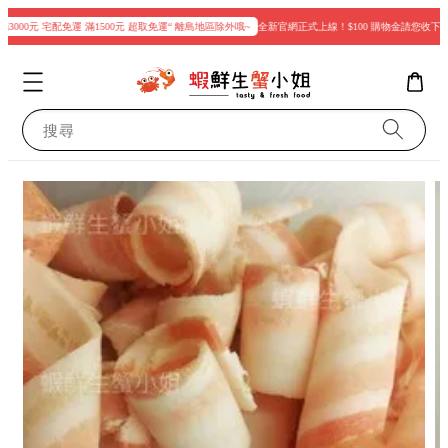
000元 宅配免運 滿1500元 超取免運“ 離島地區除外哦~
全新官網正式上線！$100 購物金請您收下
搜尋