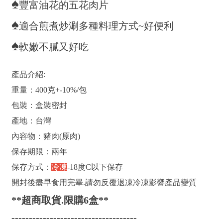
♠
豐富油花的五花肉片
♠
適合煎煮炒涮多種料理方式~好便利
♠
軟嫩不膩又好吃
產品介紹:
重量：400克+-10%/包
包裝：盒裝密封
產地：台灣
內容物：豬肉(原肉)
保存期限：兩年
保存方式：
冷凍
-18度C以下保存
開封後盡早食用完畢.請勿反覆退凍冷凍影響產品變質
**超商取貨.限購6盒**
------------------------------------