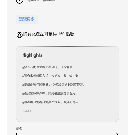
瀏覽更多
購買此產品可獲得 160 點數
Highlights
豬五花肉片呈現肥瘦分明，口感滑順。
適合多種料理方式，包括煎、煮、炒、涮。
提供兩種包裝重量：400克盒裝與1000克袋裝。
產品需冷凍保存，開封後建議盡快食用。
原產地分別為台灣與巴拉圭，保質期兩年。
AI 產生
✦
規格