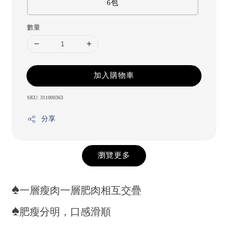
6包
數量
加入購物車
SKU: 311000363
分享
瀏覽更多
♠
一層瘦肉一層肥肉相互交疊
♠
肥瘦分明，口感滑順