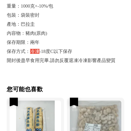
重量：1000克+-10%/包
包裝：袋裝密封
產地：巴拉圭
內容物：豬肉(原肉)
保存期限：兩年
保存方式：
冷凍
-18度C以下保存
開封後盡早食用完畢.請勿反覆退凍冷凍影響產品變質
您可能也喜歡
優惠
優惠