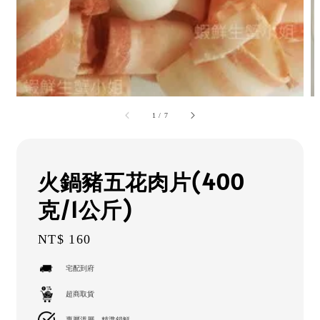
1
/
7
火鍋豬五花肉片(400
克/1公斤)
Regular
NT$ 160
price
宅配到府
超商取貨
專屬溫層，精準鎖鮮