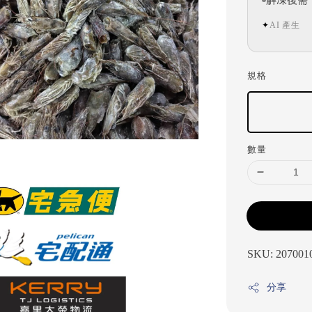
AI 產生
✦
規格
數量
SKU: 207001
分享