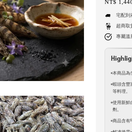
Sale
NT$ 1,44
price
宅配到
超商取
專屬溫
Highlig
本商品為
蝦頭含豐
等料理。
使用新鮮
劑。
商品含有
解凍後需