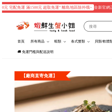
全新官網正式上線
 宅配免運 滿1500元 超取免運“ 離島地區除外哦~
搜尋
首頁
所有商品
蝦類
各式蟹類
貝類/軟體
🚚 免運門檻與配送說明
【廠商直寄免運】