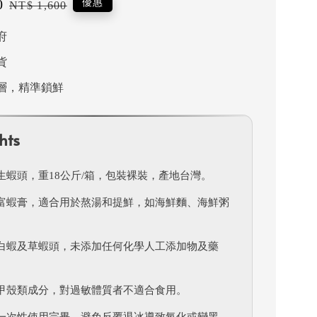
0
Regular
優惠
NT$ 1,600
price
府
貨
層，精準鎖鮮
hts
生蝦頭，重18公斤/箱，包裝裸裝，產地台灣。
富蝦膏，適合用於熬湯和提鮮，如海鮮麵、海鮮粥
白蝦及草蝦頭，未添加任何化學人工添加物及藥
甲殼類成分，對過敏體質者不適合食用。
一次性使用完畢，避免反覆退冰導致氧化或變黑。