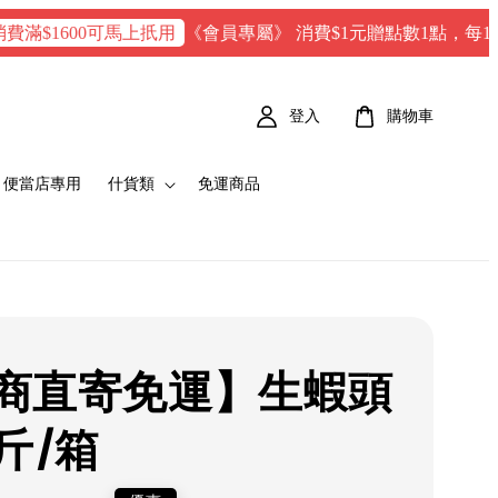
《會員專屬》 消費$1元贈點數1點，每100 點 = 
1600可馬上扺用
登入
購物車
便當店專用
什貨類
免運商品
商直寄免運】生蝦頭
斤/箱