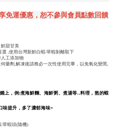
享免運優惠，恕不參與會員點數回饋
，鮮甜甘美
首選 ,使用台灣新鮮白蝦/草蝦剝離取下
學人工添加物
何藥劑,解凍後請務必一次性使用完畢，以免氧化變黑,
菜餚上，例:煮海鮮麵、海鮮粥、煮湯等..料理，熬的蝦
口味提升，多了濃郁海味~
/草蝦頭(隨機)