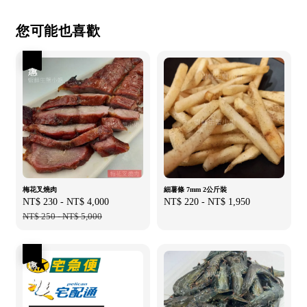
您可能也喜歡
優惠
梅花叉燒肉
細薯條 7mm 2公斤裝
Sale
NT$ 230
-
NT$ 4,000
Regular
Regular
NT$ 220
-
NT$ 1,950
price
NT$ 250
-
NT$ 5,000
price
price
優惠