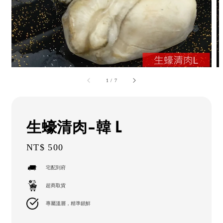
1
/
7
生蠔清肉-韓 L
Regular
NT$ 500
price
宅配到府
超商取貨
專屬溫層，精準鎖鮮