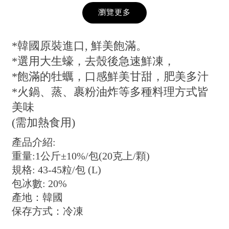
瀏覽更多
*韓國原裝進口, 鮮美飽滿。
*選用大生蠔，去殼後急速鮮凍，
*飽滿的牡蠣，口感鮮美甘甜，肥美多汁
*火鍋、蒸、裹粉油炸等多種料理方式皆
美味
(需加熱食用)
產品介紹:
重量:1公斤±10%/包(20克上/顆)
規格: 43-45粒/包 (L)
包冰數: 20%
產地：韓國
保存方式：冷凍