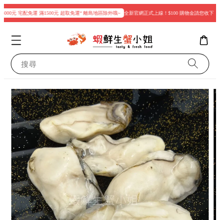
000元 宅配免運 滿1500元 超取免運“ 離島地區除外哦~
全新官網正式上線！$100 購物金請您收下
搜尋