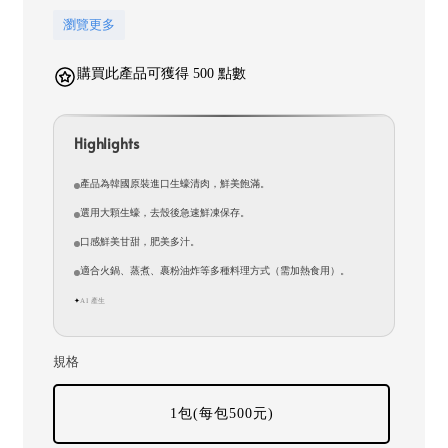
瀏覽更多
購買此產品可獲得 500 點數
Highlights
產品為韓國原裝進口生蠔清肉，鮮美飽滿。
選用大顆生蠔，去殼後急速鮮凍保存。
口感鮮美甘甜，肥美多汁。
適合火鍋、蒸煮、裹粉油炸等多種料理方式（需加熱食用）。
AI 產生
✦
規格
1包(每包500元)