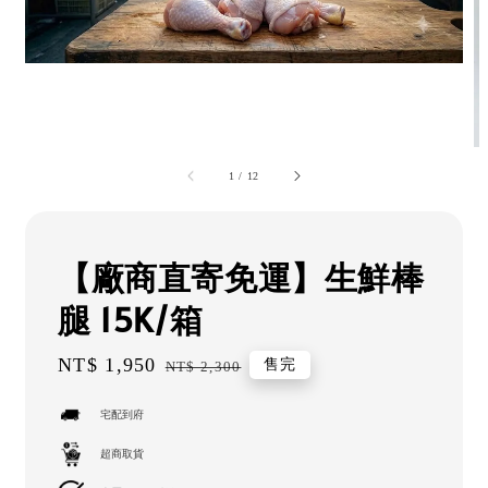
1
/
12
【廠商直寄免運】生鮮棒
腿 15K/箱
Sale
NT$ 1,950
Regular
售完
NT$ 2,300
price
price
宅配到府
超商取貨