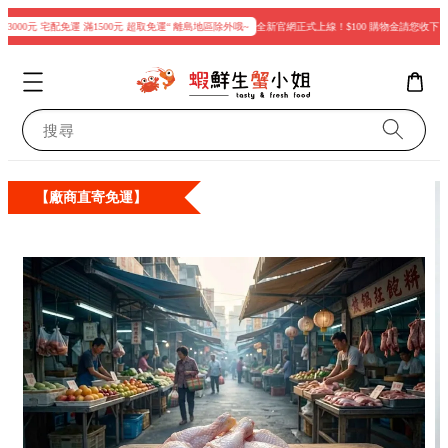
000元 宅配免運 滿1500元 超取免運“ 離島地區除外哦~
全新官網正式上線！$100 購物金請您收下
搜尋
【廠商直寄免運】