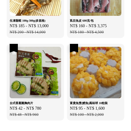
生凍龍蝦 100g-300g(多規格)
虱目魚皮 600克/包
Sale
NT$ 185
-
NT$ 13,000
Regular
Sale
NT$ 160
-
NT$ 3,375
Regular
price
NT$ 200
-
NT$ 14,000
price
price
NT$ 180
-
NT$ 4,500
price
優惠
優惠
台式香蔥雞胸肉片
富貴魚漿(鱈魚)風味球 10粒裝
Sale
NT$ 42
-
NT$ 780
Regular
Sale
NT$ 95
-
NT$ 1,600
Regular
price
NT$ 48
-
NT$ 960
price
price
NT$ 100
-
NT$ 2,000
price