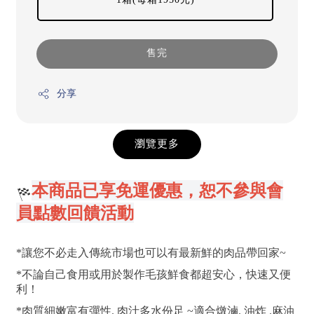
售完
分享
瀏覽更多
本商品已享免運優惠，恕不參與會
員點數回饋活動
*讓您不必走入傳統市場也可以有最新鮮的肉品帶回家~
*不論自己食用或用於製作毛孩鮮食都超安心，快速又便
利！
*肉質細嫩富有彈性. 肉汁多水份足 ~適合燉滷. 油炸 .麻油