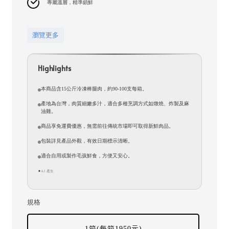
專屬溫層，精準鎖鮮
瀏覽更多
Highlights
本商品含15公斤冷凍棒腿肉，約90-100支每箱。
產地為台灣，肉質細嫩多汁，適合多種烹調方式如燉燒、炸製及麻
油雞。
商品享免運費優惠，無需前往傳統市場即可取得新鮮肉品。
包裝詳見產品外觀，有效日期標示清晰。
適合自用或製作毛孩鮮食，方便又安心。
AI 產生
✦
規格
1箱(每箱1950元)