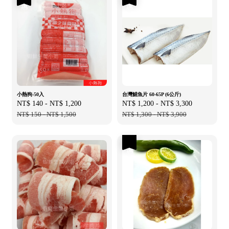
小熱狗-50入
台灣鯖魚片 60-65P (6公斤)
Sale
NT$ 140
-
NT$ 1,200
Regular
Sale
NT$ 1,200
-
NT$ 3,300
Regular
price
NT$ 150
-
NT$ 1,500
price
price
NT$ 1,300
-
NT$ 3,900
price
優惠