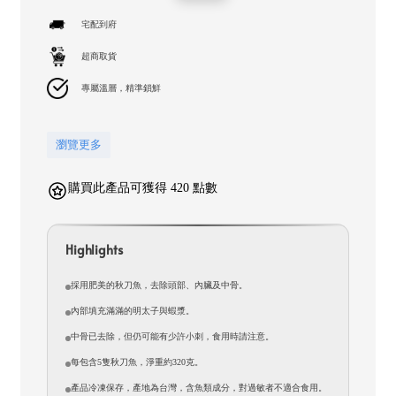
price
price
宅配到府
超商取貨
專屬溫層，精準鎖鮮
瀏覽更多
購買此產品可獲得 420 點數
Highlights
採用肥美的秋刀魚，去除頭部、內臟及中骨。
內部填充滿滿的明太子與蝦漿。
中骨已去除，但仍可能有少許小刺，食用時請注意。
每包含5隻秋刀魚，淨重約320克。
產品冷凍保存，產地為台灣，含魚類成分，對過敏者不適合食用。