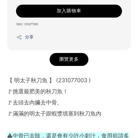
加入購物車
SKU: 231077003
分享
瀏覽更多
【 明太子秋刀魚 】 (231077003 )
🚩挑選最肥美的秋刀魚！
🚩去頭去內臟去中骨。
🚩滿滿的明太子跟蝦漿填塞到秋刀魚內
⚠中骨已去除，還是會有少許小刺汁，食用前請多