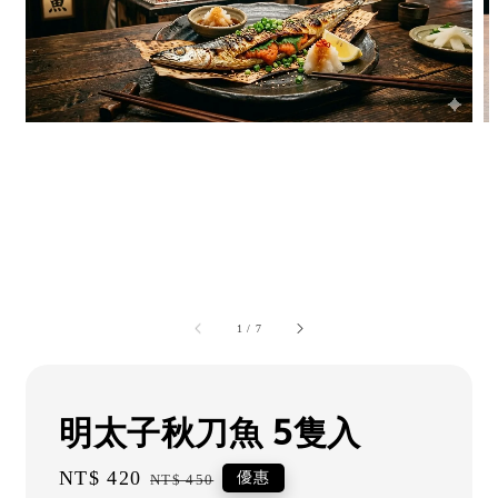
1
/
7
明太子秋刀魚 5隻入
Sale
NT$ 420
Regular
優惠
NT$ 450