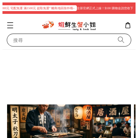
000元 宅配免運 滿1500元 超取免運“ 離島地區除外哦~
全新官網正式上線！$100 購物金請您收下
現
搜尋