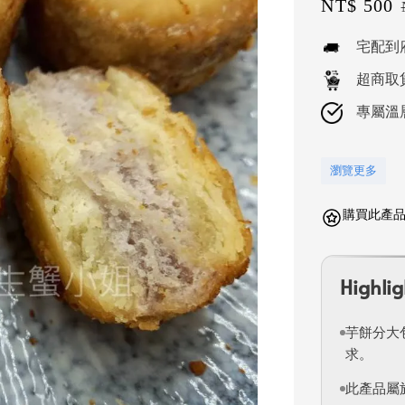
Sale
NT$ 500
price
宅配到
超商取
專屬溫
瀏覽更多
購買此產品可
Highlig
芋餅分大包
求。
此產品屬