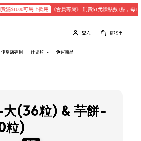
《會員專屬》 消費$1元贈點數1點，每100 點 = 1
00可馬上扺用
登入
購物車
便當店專用
什貨類
免運商品
大(36粒) & 芋餅-
0粒)