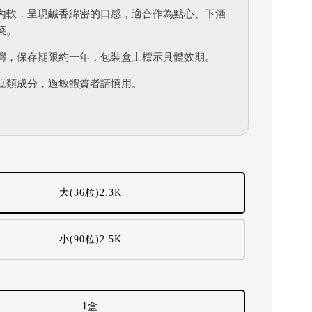
內軟，呈現鹹香綿密的口感，適合作為點心、下酒
菜。
灣，保存期限約一年，包裝盒上標示具體效期。
豆類成分，過敏體質者請慎用。
大(36粒)2.3K
小(90粒)2.5K
1盒