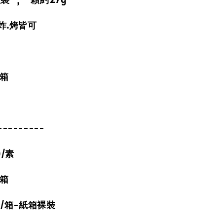
炸.烤皆可
外箱
---------
)/素
外箱
斤/箱-紙箱裸裝