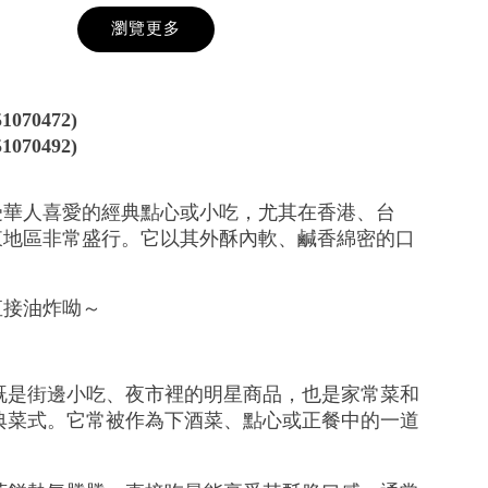
瀏覽更多
070472)
070492)
受華人喜愛的經典點心或小吃，尤其在香港、台
東地區非常盛行。它以其外酥內軟、鹹香綿密的口
直接油炸呦～
既是街邊小吃、夜市裡的明星商品，也是家常菜和
典菜式。它常被作為下酒菜、點心或正餐中的一道