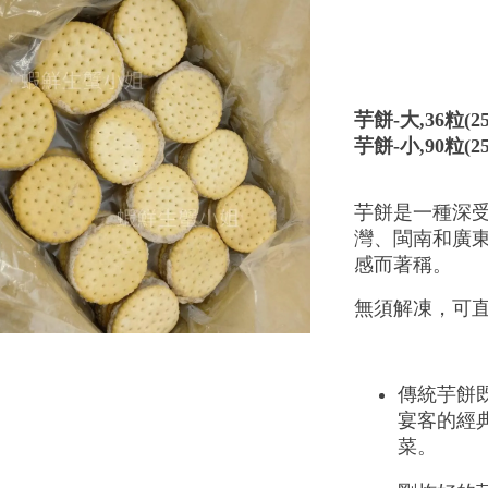
芋餅-大,36粒(251
芋餅-小,90粒(251
芋餅是一種深
灣、閩南和廣
感而著稱。
無須解凍，可
傳統芋餅
宴客的經
菜。