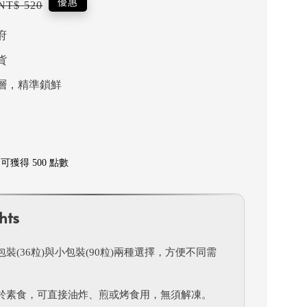
Regular
優惠
NT$ 520
price
府
貨
層，精準鎖鮮
獲得 500 點數
hts
裝(36粒)與小包裝(90粒)兩種選擇，方便不同需
於素食，可直接油炸、煎或烤食用，無須解凍。