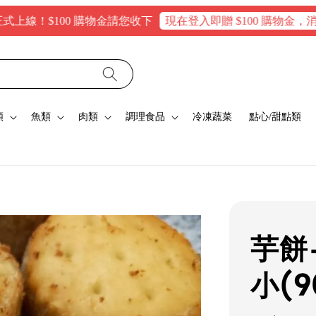
100 購物金請您收下
現在登入即贈 $100 購物金，消費滿$16
類
魚類
肉類
調理食品
冷凍蔬菜
點心/甜點類
芋餅-
小(9