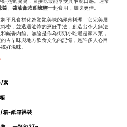
芋餅熱氣騰騰，直接吃最能享受其酥脆口感。通常
辣醬
、
醬油膏
或
胡椒鹽
一起食用，風味更佳。
道將平凡食材化為驚艷美味的經典料理。它完美展
軟綿密，並透過油炸的烹飪手法，創造出令人無法
皮和鹹香內餡。無論是作為街頭小吃還是家常菜，
濃的古早味與地方飲食文化的記憶，是許多人心目
傳統好滋味。
*
)/素
外箱
斤
/箱-紙箱裸裝
裝 ‚ 一顆約27g