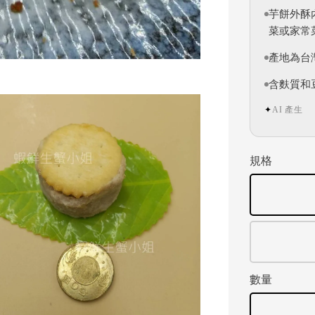
芋餅外酥
菜或家常
產地為台
含麩質和
AI 產生
✦
規格
數量