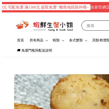
全新官網正式上線！$
配免運 滿1500元 超取免運“ 離島地區除外哦~
搜尋
首頁
所有商品
蝦類
各式蟹類
貝類/軟體
🚚 免運門檻與配送說明