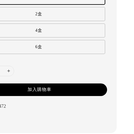
2盒
4盒
6盒
加入購物車
472