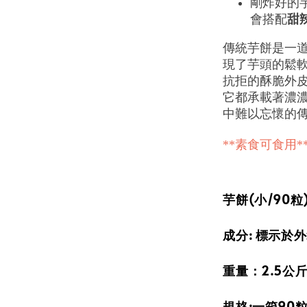
剛炸好的
會搭配
甜
傳統芋餅是一
現了芋頭的鬆
抗拒的酥脆外
它都承載著濃
中難以忘懷的
**素食可食用*
芋餅(小/90粒
成分: 標示於
重量：2.5公
規格:一箱90粒