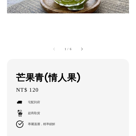
1
/
6
芒果青(情人果)
Regular
NT$ 120
price
宅配到府
超商取貨
專屬溫層，精準鎖鮮