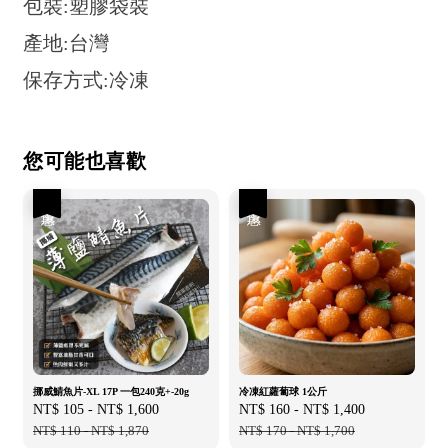
包裝:塑膠袋裝
產地:台灣
保存方式:冷凍
您可能也喜歡
優惠
優惠
挪威鯖魚片-XL 17P 一包240克+-20g
冷凍紅蘿蔔球 1公斤
Sale
NT$ 105
-
NT$ 1,600
Regular
Sale
NT$ 160
-
NT$ 1,400
Regular
price
NT$ 110
-
NT$ 1,870
price
price
NT$ 170
-
NT$ 1,700
price