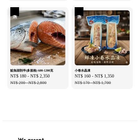
優惠
優惠
鮭魚頭剖半(多規格) 600-1200克
小卷水晶凍
Sale
NT$ 180
-
NT$ 2,350
Regular
Sale
NT$ 160
-
NT$ 1,350
Regular
price
NT$ 200
-
NT$ 2,800
price
price
NT$ 170
-
NT$ 1,700
price
We accept