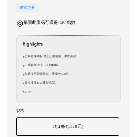
瀏覽更多
購買此產品可獲得 120 點數
Highlights
芒果青採用台灣土芒果製成，果肉細緻。
口感酸甜清涼，有助解膩。
包裝採用塑膠袋裝，重量約500克。
需冷凍保存以維持品質。
AI 產生
✦
規格
1包(每包120元)