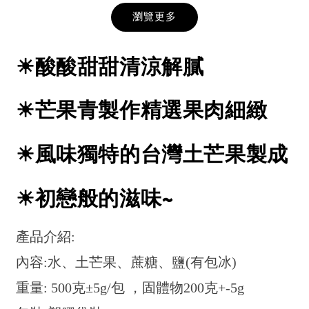
瀏覽更多
☀酸酸甜甜清涼解膩
☀芒果青製作精選果肉細緻
☀風味獨特的台灣土芒果製成
☀初戀般的滋味~
產品介紹:
內容:水、土芒果、蔗糖、鹽(有包冰)
重量: 500克±5g/包 ，固體物200克+-5g