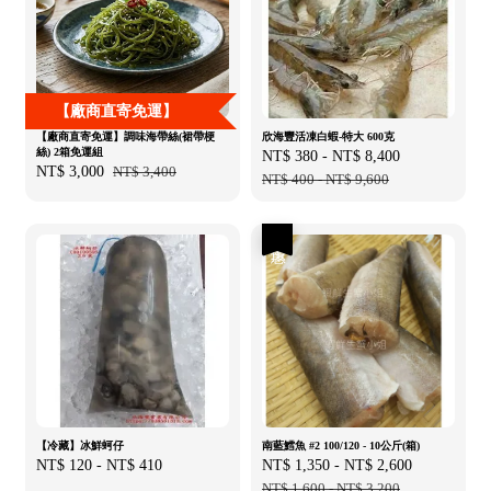
【廠商直寄免運】
【廠商直寄免運】調味海帶絲(裙帶梗
欣海豐活凍白蝦-特大 600克
絲) 2箱免運組
Sale
NT$ 380
-
NT$ 8,400
Regular
Sale
NT$ 3,000
Regular
NT$ 3,400
price
NT$ 400
-
NT$ 9,600
price
price
price
優惠
【冷藏】冰鮮蚵仔
南藍鱈魚 #2 100/120 - 10公斤(箱)
Regular
NT$ 120
-
NT$ 410
Sale
NT$ 1,350
-
NT$ 2,600
Regular
price
price
NT$ 1,600
-
NT$ 3,200
price