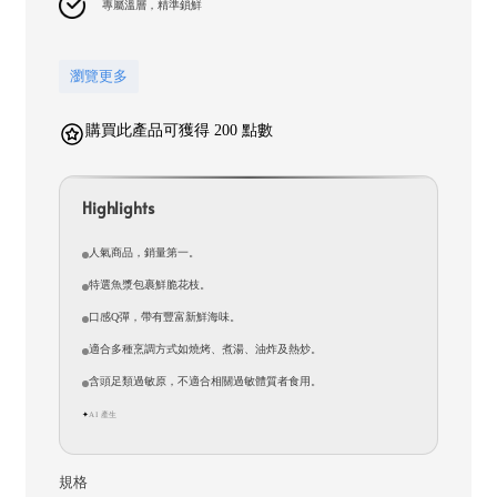
專屬溫層，精準鎖鮮
瀏覽更多
購買此產品可獲得 200 點數
Highlights
人氣商品，銷量第一。
特選魚漿包裹鮮脆花枝。
口感Q彈，帶有豐富新鮮海味。
適合多種烹調方式如燒烤、煮湯、油炸及熱炒。
含頭足類過敏原，不適合相關過敏體質者食用。
AI 產生
✦
規格