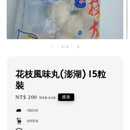
1
/
5
花枝風味丸(澎湖) 15粒
裝
Sale
NT$ 200
Regular
優惠
NT$ 210
price
price
宅配到府
超商取貨