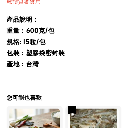
敏體質者食用
產品說明：
重量：600克/包
規格: 15粒/包
包裝：塑膠袋密封裝
產地：台灣
您可能也喜歡
優惠