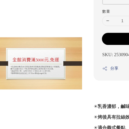
數量
SKU: 253090
分享
☀
乳香濃郁，鹹
☀
烤後具有拉絲
☀
適合義式餐點