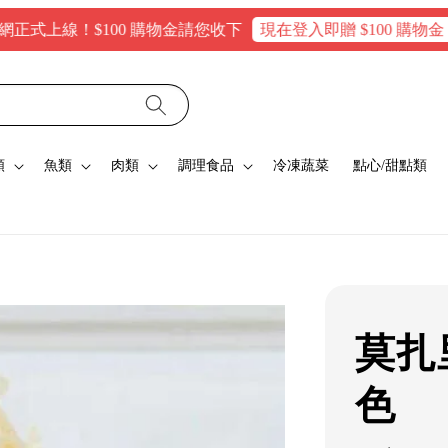
上線！$100 購物金請您收下
現在登入即贈 $100 購物金，消費
類
魚類
肉類
調理食品
冷凍蔬菜
點心/甜點類
莫扎
色