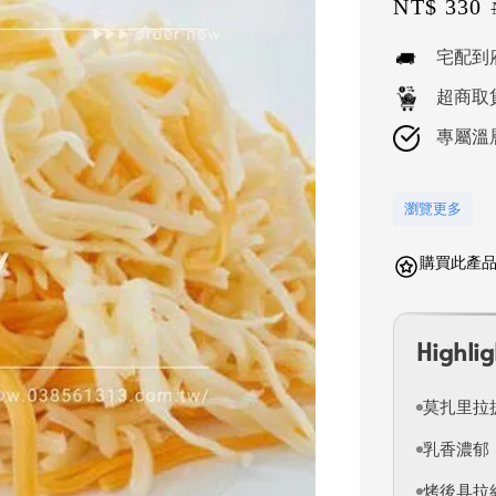
Sale
NT$ 330
price
宅配到
超商取
專屬溫
瀏覽更多
購買此產品可
Highlig
莫扎里拉
乳香濃郁
烤後具拉