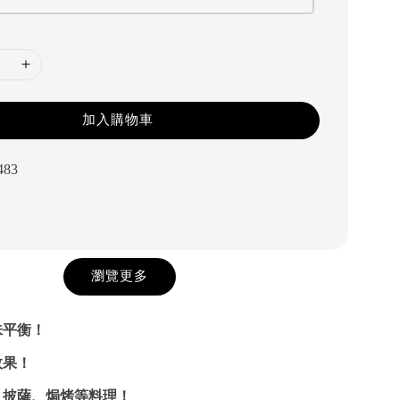
加入購物車
483
瀏覽更多
味平衡！
效果！
、披薩、焗烤等料理！