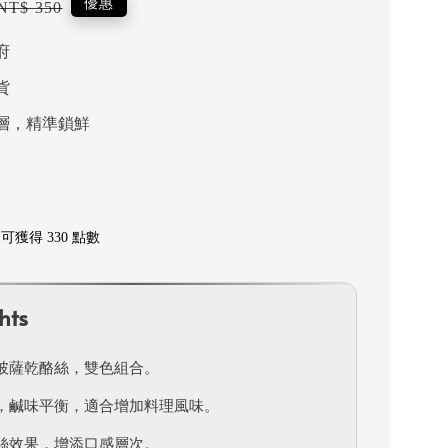
Regular
優惠
NT$ 350
price
府
貨
層，精準鎖鮮
獲得 330 點數
hts
披薩乾酪絲，雙色組合。
，鹹味平衡，適合增加料理風味。
絲效果，增添口感層次。