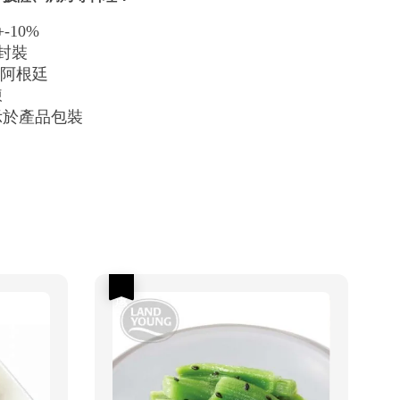
-10%
密封裝
/阿根廷
凍
示於產品包裝
優惠