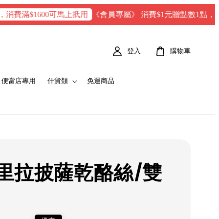
《會員專屬》 消費$1元贈點數1點，每100 點 
滿$1600可馬上扺用
登入
購物車
便當店專用
什貨類
免運商品
里拉披薩乾酪絲/雙