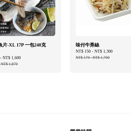
片-XL 17P 一包240克
味付牛蒡絲
Sale
NT$ 150
-
NT$ 1,300
Regular
price
NT$ 170
-
NT$ 1,700
price
-
NT$ 1,600
Regular
-
NT$ 1,870
price