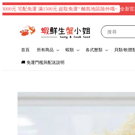
全新官網正式
0元 宅配免運 滿1500元 超取免運“ 離島地區除外哦~
搜尋
首頁
所有商品
蝦類
各式蟹類
貝類/軟體
🚚 免運門檻與配送說明