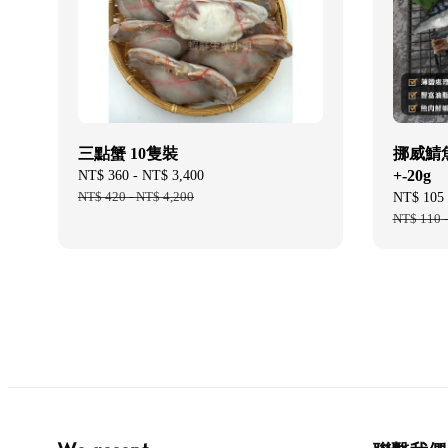
三點蟹 10隻裝
挪威鯖魚
+-20g
Sale
NT$ 360
-
NT$ 3,400
Regular
price
NT$ 420
-
NT$ 4,200
price
Sale
NT$ 105
price
NT$ 110