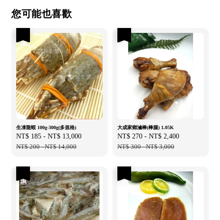
您可能也喜歡
優惠
優惠
生凍龍蝦 100g-300g(多規格)
大成家鄉滷棒(棒腿) 1.05K
Sale
NT$ 185
-
NT$ 13,000
Regular
Sale
NT$ 270
-
NT$ 2,400
Regular
price
NT$ 200
-
NT$ 14,000
price
price
NT$ 300
-
NT$ 3,000
price
優惠
優惠