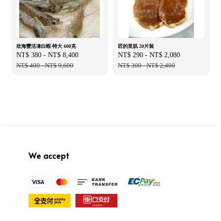
欣海豐活凍白蝦-特大 600克
匠的里肌 20片裝
Sale
NT$ 380
-
NT$ 8,400
Regular
Sale
NT$ 290
-
NT$ 2,080
Regular
price
NT$ 400
-
NT$ 9,600
price
price
NT$ 300
-
NT$ 2,400
price
We accept