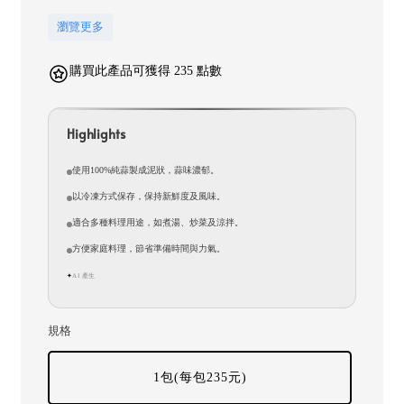
瀏覽更多
購買此產品可獲得 235 點數
Highlights
使用100%純蒜製成泥狀，蒜味濃郁。
以冷凍方式保存，保持新鮮度及風味。
適合多種料理用途，如煮湯、炒菜及涼拌。
方便家庭料理，節省準備時間與力氣。
AI 產生
✦
規格
1包(每包235元)