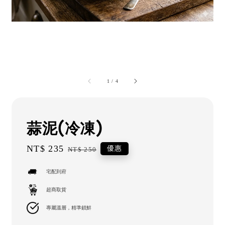
1
/
4
蒜泥(冷凍)
Sale
NT$ 235
Regular
優惠
NT$ 250
price
price
宅配到府
超商取貨
專屬溫層，精準鎖鮮