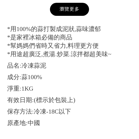
瀏覽更多
*用100%的蒜打製成泥狀,蒜味濃郁
*是家裡冰箱必備的商品
*幫媽媽們省時又省力,料理更方便
*用途超廣泛,煮湯.炒菜.涼拌都超美味~
品名:冷凍蒜泥
成分:蒜100%
淨重:1KG
有效日期:(標示於包裝上)
保存方法:冷凍-18C以下
原產地:中國