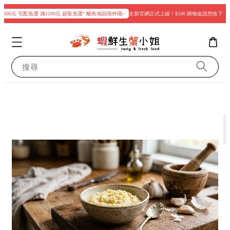
000元 宅配免運 滿1500元 超取免運“ 離島地區除外哦~
全新官網正式上線！$100 購物金請您收下
搜尋