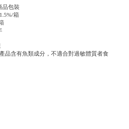
商品包裝
.5%/箱
/箱
年
凍
產品含有魚類成分，不適合對過敏體質者食