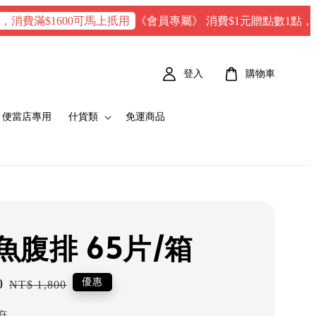
《會員專屬》 消費$1元贈點數1點，每100 點 
滿$1600可馬上扺用
登入
購物車
便當店專用
什貨類
免運商品
魚腹排 65片/箱
0
Regular
優惠
NT$ 1,800
price
府