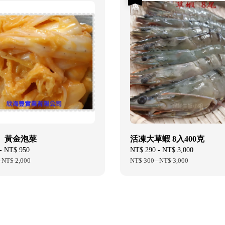
】黃金泡菜
活凍大草蝦 8入400克
-
NT$ 950
Regular
Sale
NT$ 290
-
NT$ 3,000
Regular
-
NT$ 2,000
price
price
NT$ 300
-
NT$ 3,000
price