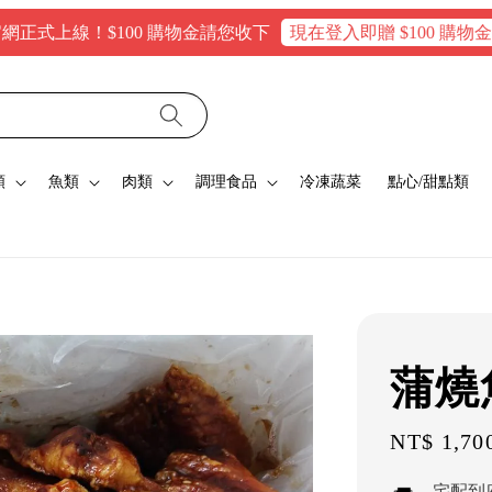
線！$100 購物金請您收下
現在登入即贈 $100 購物金，消費
類
魚類
肉類
調理食品
冷凍蔬菜
點心/甜點類
蒲燒
Sale
NT$ 1,70
price
宅配到