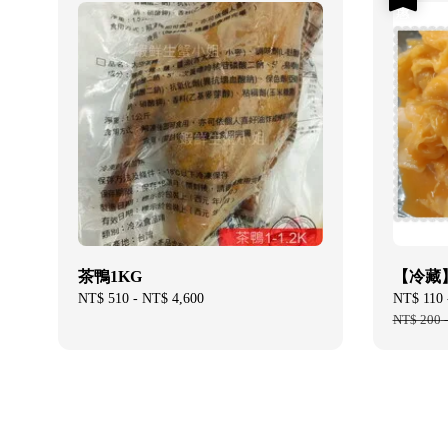
茶鴨1KG
【冷藏
Regular
NT$ 510
-
NT$ 4,600
Sale
NT$ 110
price
price
NT$ 200