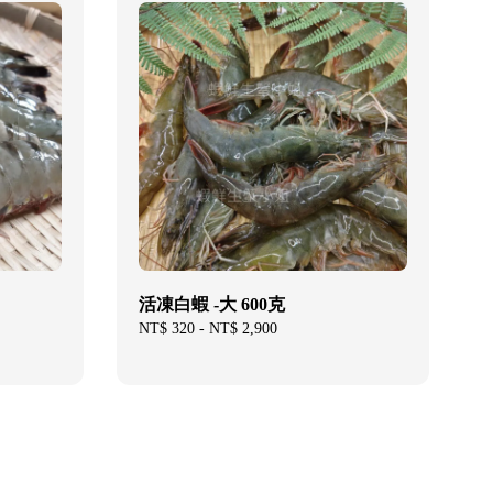
活凍白蝦 -大 600克
Regular
NT$ 320
-
NT$ 2,900
price