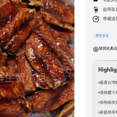
超商取
專屬溫
瀏覽更多
購買此產品可
Highlig
嚴選台灣
蒲燒醬汁
加熱後肉
家庭簡單