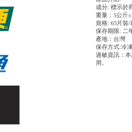
成分: 標示於
重量：5公斤±1
規格: 65片裝
保存期限: 二
產地：台灣
保存方式:冷
過敏資訊：本
用。