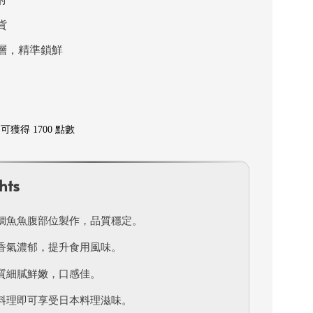
貨
層，精準鎖鮮
獲得 1700 點數
hts
鯛魚魚腹部位製作，品質穩定。
香氣濃郁，提升食用風味。
質細膩鮮嫩，口感佳。
料理即可享受日本料理滋味。