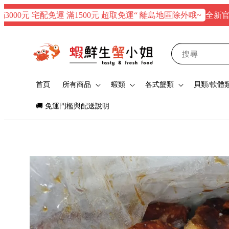
全新官網正式上
元 宅配免運 滿1500元 超取免運“ 離島地區除外哦~
搜尋
首頁
所有商品
蝦類
各式蟹類
貝類/軟體
🚚 免運門檻與配送說明