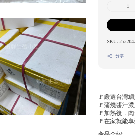
SKU: 252204
分享
🚩嚴選台灣
🚩蒲燒醬汁
🚩加熱後，
🚩在家就能
產品介紹: