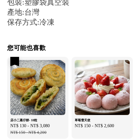
包裝:塑膠袋真空裝
產地:台灣
保存方式:冷凍
您可能也喜歡
優惠
店小二蔥仔餅- 18粒
草莓雪天使
Sale
NT$ 130
-
NT$ 3,080
Regular
Regular
NT$ 150
-
NT$ 2,600
price
NT$ 150
-
NT$ 4,200
price
price