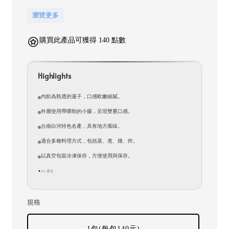
瀏覽更多
購買此產品可獲得 140 點數
Highlights
內餡為熟透的蓮子，口感軟嫩細膩。
外層使用帶嚼勁的小腸，呈現雙重口感。
台南白河特色名產，具有地方風味。
適合多種料理方式，包括蒸、煮、燉、炸。
以真空包裝冷凍保存，方便使用與保存。
AI 產生
✦
規格
1包(每包140元)