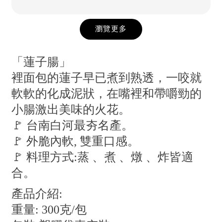
瀏覽更多
「蓮子腸」
裡面包的蓮子早已煮到熟透，一咬就
軟軟的化成泥狀，在嘴裡和帶嚼勁的
小腸激出美味的火花。
🚩 台南白河最夯名產。
🚩 外脆內軟, 雙重口感。
🚩 料理方式:蒸 、煮 、燉 、炸皆適
合。
產品介紹:
重量: 300克/包