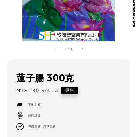
1
/
3
蓮子腸 300克
Sale
NT$ 140
Regular
優惠
NT$ 150
price
price
宅配到府
超商取貨
專屬溫層，精準鎖鮮