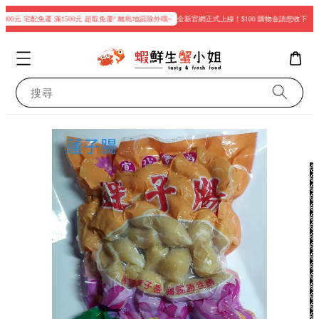
000元 宅配免運 滿1500元 超取免運“ 離島地區除外哦~
全新官網正式上線！$100 購物金請您收下
現
搜尋