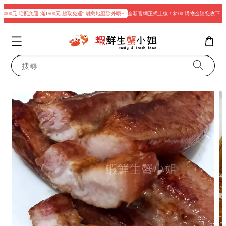
000元 宅配免運 滿1500元 超取免運“ 離島地區除外哦~
全新官網正式上線！$100 購物金請您收下
搜尋