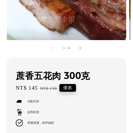
1
/
6
蔗香五花肉 300克
Sale
NT$ 145
Regular
優惠
NT$ 150
price
price
宅配到府
超商取貨
專屬溫層，精準鎖鮮