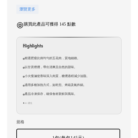
瀏覽更多
購買此產品可獲得 145 點數
Highlights
精選肥瘦比例均勻的五花肉，質地細緻。
以甘蔗煙燻，帶出清爽且自然的甜味。
小火慢滷使香味深入肉質，糖燻過程減少油脂。
適用多種加熱方式，如乾煎、烤箱及氣炸鍋。
產品冷凍保存，確保食材新鮮與風味。
AI 產生
✦
規格
1包(每包145元)