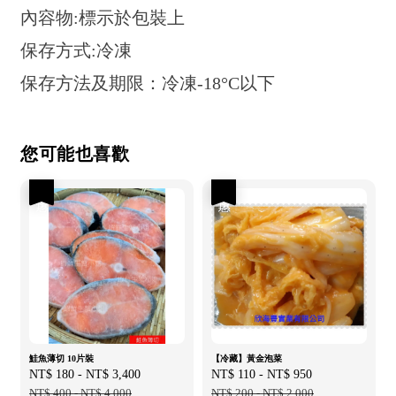
內容物:標示於包裝上
保存方式:冷凍
保存方法及期限：冷凍-18°C以下
您可能也喜歡
優惠
優惠
鮭魚薄切 10片裝
【冷藏】黃金泡菜
Sale
NT$ 180
-
NT$ 3,400
Regular
Sale
NT$ 110
-
NT$ 950
Regular
price
NT$ 400
-
NT$ 4,000
price
price
NT$ 200
-
NT$ 2,000
price