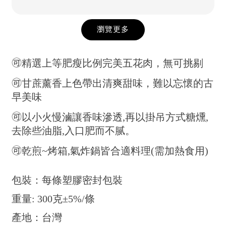
瀏覽更多
🉑精選上等肥瘦比例完美五花肉，無可挑剔
🉑甘蔗薰香上色帶出清爽甜味，難以忘懷的古
早美味
🉑以小火慢滷讓香味滲透,再以掛吊方式糖燻,
去除些油脂,入口肥而不腻。
🉑乾煎~烤箱,氣炸鍋皆合適料理(需加熱食用)
包裝：每條塑膠密封包裝
重量: 300克±5%/條
產地：台灣